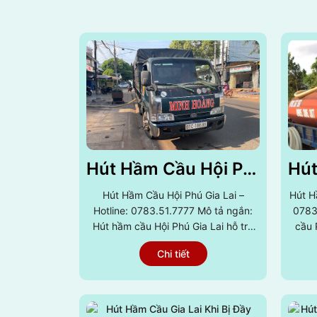
Hút Hầm Cầu Hội Phú Gia Lai – Hotline: 0783.51.7777
Hút Hầm Cầu Hội Phú Gia Lai –
Hút Hầ
Hotline: 0783.51.7777 Mô tả ngắn:
0783.51.777
Hút hầm cầu Hội Phú Gia Lai hỗ trợ
cầu 
xử lý hầm cầu đầy, bồn c...
Chi tiết