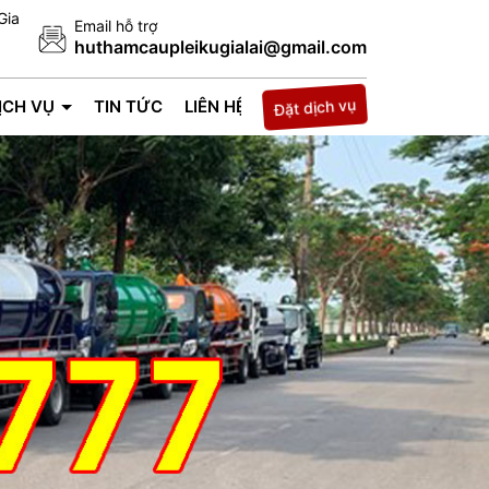
Gia
Email hỗ trợ
huthamcaupleikugialai@gmail.com
Đặt dịch vụ
ỊCH VỤ
TIN TỨC
LIÊN HỆ