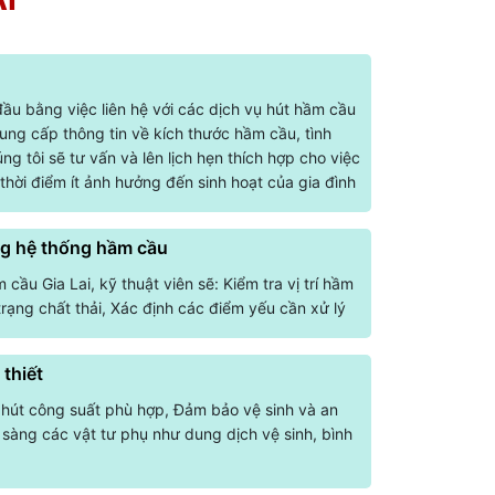
đầu bằng việc liên hệ với các dịch vụ hút hầm cầu
ung cấp thông tin về kích thước hầm cầu, tình
úng tôi sẽ tư vấn và lên lịch hẹn thích hợp cho việc
hời điểm ít ảnh hưởng đến sinh hoạt của gia đình
ạng hệ thống hầm cầu
 cầu Gia Lai, kỹ thuật viên sẽ: Kiểm tra vị trí hầm
rạng chất thải, Xác định các điểm yếu cần xử lý
 thiết
 hút công suất phù hợp, Đảm bảo vệ sinh và an
 sàng các vật tư phụ như dung dịch vệ sinh, bình