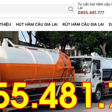
Tư vấn hút hầm cầu 
Lai
0855.481.777
 THIỆU
HÚT HẦM CẦU GIA LAI
RÚT HẦM CẦU GIA LAI
D