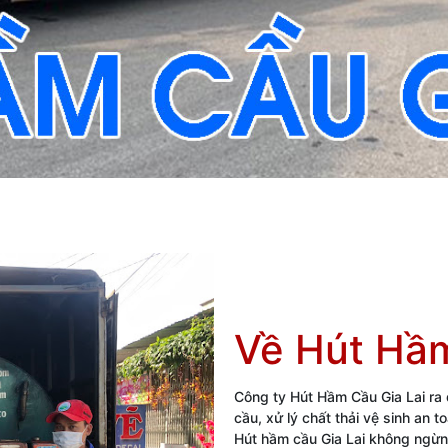
Về Hút Hầm
Công ty Hút Hầm Cầu Gia Lai ra
cầu, xử lý chất thải vệ sinh an to
Hút hầm cầu Gia Lai không ngừ