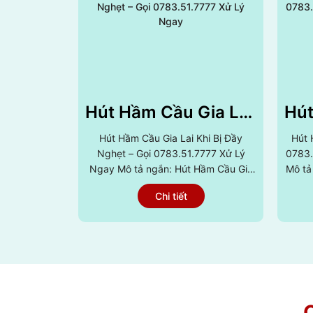
Hút Hầm Cầu Gia Lai Khi Bị Đầy Nghẹt – Gọi 0783.51.7777 Xử Lý Ngay
Hút Hầm Cầu Gia Lai Khi Bị Đầy
Hút 
Nghẹt – Gọi 0783.51.7777 Xử Lý
0783.
Ngay Mô tả ngắn: Hút Hầm Cầu Gia
Mô tả
Lai khi bị đầy nghẹt hỗ trợ ...
Chi tiết