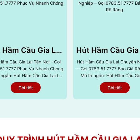
Hút Hầm Cầu Gia Lai Tận Nơi – Gọi 0783.51.7777 Phục Vụ Nhanh Chóng
Hầm Cầu Gia Lai Tận Nơi – Gọi
Hút Hầm Cầu Gia Lai Chuyên 
51.7777 Phục Vụ Nhanh Chóng
– Gọi 0783.51.7777 Báo Giá R
 ngắn: Hút Hầm Cầu Gia Lai tận
Mô tả ngắn: Hút Hầm Cầu Gia
nơi hỗ trợ nhanh chó...
chuyên nghiệp hỗ trợ x...
Chi tiết
Chi tiết
QUY TRÌNH HÚT HẦM CẦU GIA LA