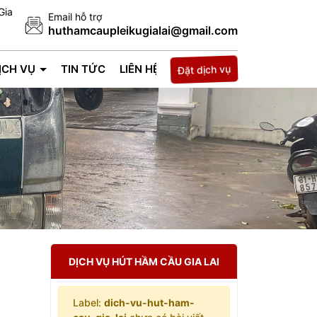
Gia
Email hỗ trợ
huthamcaupleikugialai@gmail.com
Đặt dịch vụ
ỊCH VỤ
TIN TỨC
LIÊN HỆ
DỊCH VỤ HÚT HẦM CẦU GIA LAI
Label:
dich-vu-hut-ham-