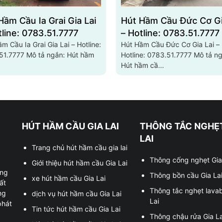
Hầm Cầu Ia Grai Gia Lai
Hút Hầm Cầu Đức Cơ Gi
tline: 0783.51.7777
– Hotline: 0783.51.7777
m Cầu Ia Grai Gia Lai – Hotline:
Hút Hầm Cầu Đức Cơ Gia Lai –
Mô tả ngắn: Hút hầm
Hotline: 0783.51.7777 Mô tả ngắn:
Hút hầm cầ...
HÚT HẦM CẦU GIA LAI
THÔNG TẮC NGHẸT
LAI
Trang chủ hút hầm cầu gia lai
Thông cống nghẹt Gia
Giới thiệu hút hầm cầu Gia Lai
ung
Thông bồn cầu Gia La
xe hút hầm cầu Gia Lai
ất
Thông tắc nghẹt lava
ng
dịch vụ hút hầm cầu Gia Lai
Lai
phát
Tin tức hút hầm cầu Gia Lai
Thông chậu rửa Gia La