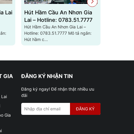
a Lai
Hút Hầm Cầu An Nhơn Gia
Hút Hầm 
Lai – Hotline: 0783.51.7777
Lai – Hot
Hút Hầm Cầu An Nhơn Gia Lai –
Hút Hầm Cầu
Hotline: 0783.51.7777 Mô tả ngắn:
Hotline: 0783.51.7
Hút hầm c...
Hút hầm cầ..
 GIA
ĐĂNG KÝ NHẬN TIN
Đăng ký ngay! Để nhận thật nhiều ưu
đãi
 Lai
i
ĐĂNG KÝ
bo Gia
i