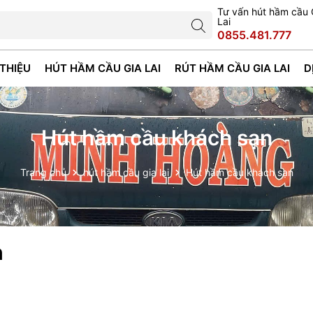
Tư vấn hút hầm cầu 
Lai
0855.481.777
 THIỆU
HÚT HẦM CẦU GIA LAI
RÚT HẦM CẦU GIA LAI
D
Hút hầm cầu khách sạn
Trang chủ
hút hầm cầu gia lai
Hút hầm cầu khách sạn
n