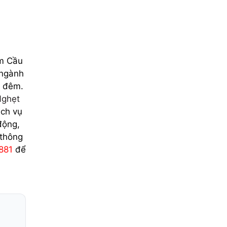
ầm Cầu
 ngành
n đêm.
Nghẹt
ịch vụ
động,
 thông
881
để