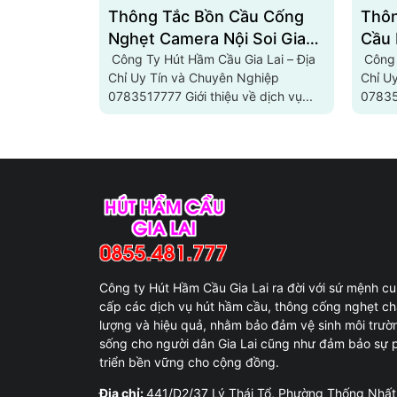
Thông Tắc Bồn Cầu Cống
Thôn
Nghẹt Camera Nội Soi Gia
Cầu 
Lai 0783517777
Công Ty Hút Hầm Cầu Gia Lai – Địa
078
Công 
Chỉ Uy Tín và Chuyên Nghiệp
Chỉ U
0783517777 Giới thiệu về dịch vụ...
078351
Công ty Hút Hầm Cầu Gia Lai ra đời với sứ mệnh c
cấp các dịch vụ hút hầm cầu, thông cống nghẹt ch
lượng và hiệu quả, nhằm bảo đảm vệ sinh môi trườ
sống cho người dân Gia Lai cũng như đảm bảo sự 
triển bền vững cho cộng đồng.
Địa chỉ:
441/D2/37 Lý Thái Tổ, Phường Thống Nhất