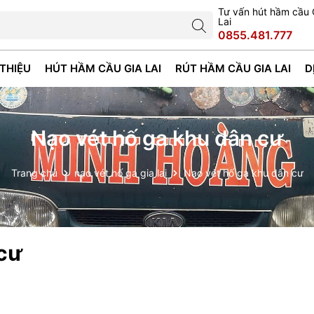
Tư vấn hút hầm cầu 
Lai
0855.481.777
 THIỆU
HÚT HẦM CẦU GIA LAI
RÚT HẦM CẦU GIA LAI
D
Nạo vét hố ga khu dân cư
Trang chủ
nạo vét hố ga gia lai
Nạo vét hố ga khu dân cư
 cư