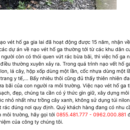
nạo vét hố ga gia lai đã hoạt động được 15 năm, nhận v
các dự án về nạo vét hố ga thường tới từ các khu dân cư
người còn có thói quen vứt rác bừa bãi, thì việc hố ga 
 điều thường xuyên xảy ra. Trong quá trình nạo vết hố g
nilon, lá cây, hộp xốp dùng một lần, cốc nhựa dùng một l
trang y tế,... Bấy nhiêu thôi cũng đủ thấy thiên nhiên đ
bừa bãi của con người ra môi trường. Việc nạo vét hố ga
sạch, đẹp, chúng ta cần có ý thức gìn giữ, xây dựng môi
c nhỏ nhất như trồng cây xanh, không sử dụng túi nilon
ứt rác đúng nơi quy định. Quý khách hàng đang có nhu c
h môi trường, hãy gọi tới
0855.481.777 - 0962.000.881
đ
hiệm của công ty chúng tôi.