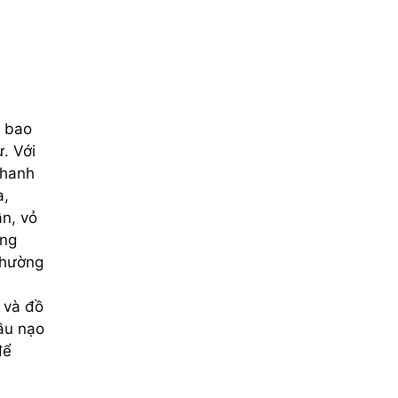
ề bao
. Với
nhanh
a,
ần, vỏ
ang
 thường
 và đồ
ầu nạo
ể