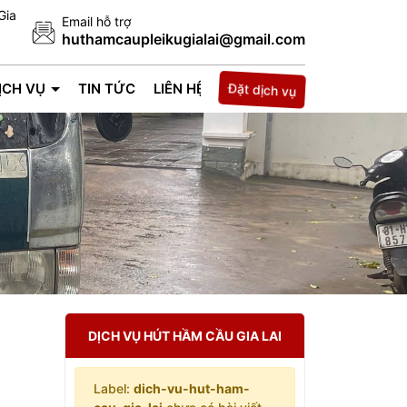
Gia
Email hỗ trợ
huthamcaupleikugialai@gmail.com
Đặt dịch vụ
ỊCH VỤ
TIN TỨC
LIÊN HỆ
DỊCH VỤ HÚT HẦM CẦU GIA LAI
Label:
dich-vu-hut-ham-