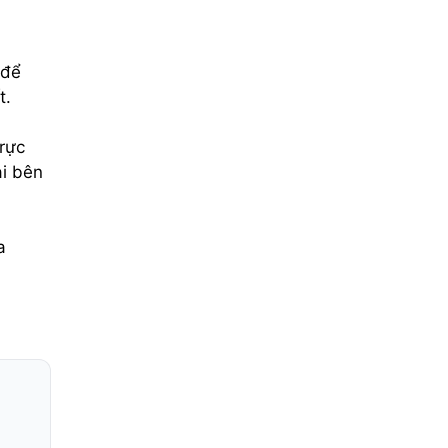
 để
t.
rực
ai bên
a