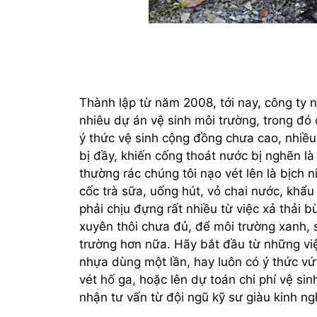
Thành lập từ năm 2008, tới nay, công ty 
nhiêu dự án vệ sinh môi trường, trong đó 
ý thức vệ sinh cộng đồng chưa cao, nhiều 
bị đầy, khiến cống thoát nước bị nghẽn là
thường rác chúng tôi nạo vét lên là bịch 
cốc trà sữa, uống hút, vỏ chai nước, khẩu 
phải chịu đựng rất nhiều từ việc xả thải 
xuyên thôi chưa đủ, để môi trường xanh, 
trường hơn nữa. Hãy bắt đầu từ những việ
nhựa dùng một lần, hay luôn có ý thức v
vét hố ga, hoặc lên dự toán chi phí vệ sin
nhận tư vấn từ đội ngũ kỹ sư giàu kinh ng