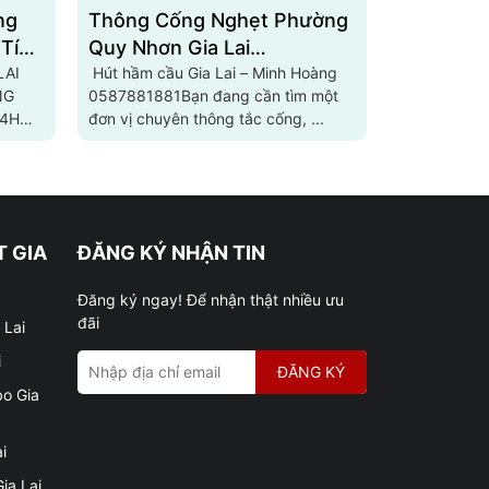
ng
Thông Cống Nghẹt Phường
Thông Tắ
 Tín
Quy Nhơn Gia Lai
Phường Pl
6307
LAI
0975313737
Hút hầm cầu Gia Lai – Minh Hoàng
0908123
Hút hầm cầu
NG
0587881881Bạn đang cần tìm một
0587881881
24H
đơn vị chuyên thông tắc cống, ...
đơn vị chuyê
 GIA
ĐĂNG KÝ NHẬN TIN
Đăng ký ngay! Để nhận thật nhiều ưu
đãi
 Lai
i
ĐĂNG KÝ
bo Gia
i
ia Lai