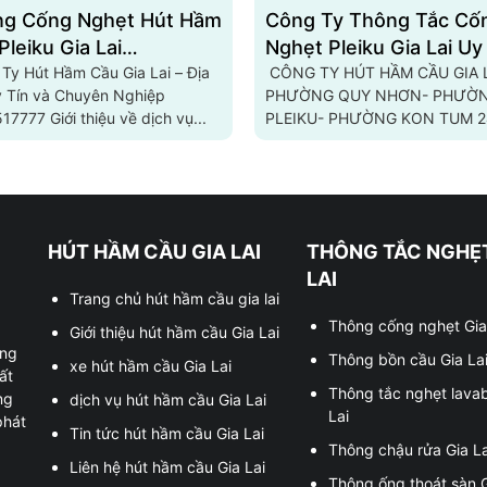
g Cống Nghẹt Hút Hầm
Công Ty Thông Tắc Cố
Pleiku Gia Lai
Nghẹt Pleiku Gia Lai Uy
3517777
Ty Hút Hầm Cầu Gia Lai – Địa
Số 1 Hiện Nay 090530
CÔNG TY HÚT HẦM CẦU GIA 
y Tín và Chuyên Nghiệp
PHƯỜNG QUY NHƠN- PHƯỜ
7777 Giới thiệu về dịch vụ...
PLEIKU- PHƯỜNG KON TUM 
GIÁ RẺ 09053063...
HÚT HẦM CẦU GIA LAI
THÔNG TẮC NGHẸT
LAI
Trang chủ hút hầm cầu gia lai
Thông cống nghẹt Gia
Giới thiệu hút hầm cầu Gia Lai
ung
Thông bồn cầu Gia La
xe hút hầm cầu Gia Lai
ất
Thông tắc nghẹt lava
ng
dịch vụ hút hầm cầu Gia Lai
Lai
phát
Tin tức hút hầm cầu Gia Lai
Thông chậu rửa Gia La
Liên hệ hút hầm cầu Gia Lai
Thông ống thoát sàn G