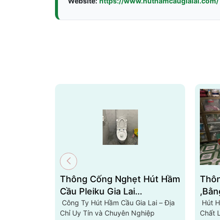
Website:
https://www.huthamcaugialai.com/
Thông Cống Nghẹt Hút Hầm
Thôn
Cầu Pleiku Gia Lai
,Bằn
0783517777
Công Ty Hút Hầm Cầu Gia Lai – Địa
Công
Hút Hầ
Chỉ Uy Tín và Chuyên Nghiệp
Chất 
L070