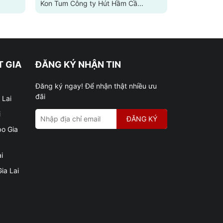
Kon Tum Công ty Hút Hầm Cầ...
Nghẹt Cầu C
 GIA
ĐĂNG KÝ NHẬN TIN
Đăng ký ngay! Để nhận thật nhiều ưu
đãi
 Lai
i
ĐĂNG KÝ
bo Gia
i
ia Lai