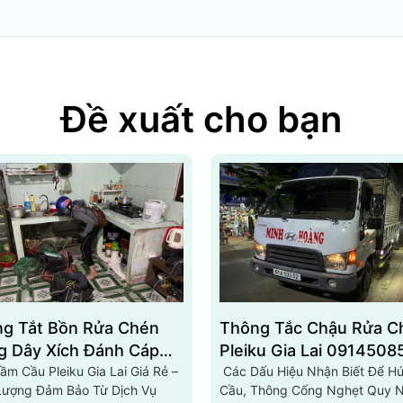
Đề xuất cho bạn
g Tắt Bồn Rửa Chén
Thông Tắc Chậu Rửa C
g Dây Xích Đánh Cáp
Pleiku Gia Lai 0914508
 Nghệ Mới Pleiku Gia
m Cầu Pleiku Gia Lai Giá Rẻ –
Các Dấu Hiệu Nhận Biết Để H
Lượng Đảm Bảo Từ Dịch Vụ
Cầu, Thông Cống Nghẹt Quy 
3.80.81.81