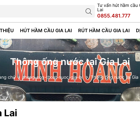
Tư vấn hút hầm cầu 
Lai
0855.481.777
 THIỆU
HÚT HẦM CẦU GIA LAI
RÚT HẦM CẦU GIA LAI
D
Thông ống nước tại Gia Lai
ang chủ
thong-ong-thoat-nuoc-gia-lai
Thông ống nước tại Gia 
 Lai