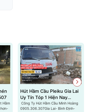
hén
Hút Hầm Cầu Pleiku Gia Lai
Hút Hầm
507
Uy Tín Tóp 1 Hiện Nay
ChưPứh G
út Hầm
0703808181
Công Ty Hút Hầm Cầu Minh Hoàng
0936.168
Gọi Ngay M
Nhơn-
0905.306.307Gia Lai- Bình Định-
Hầm Cầu, B