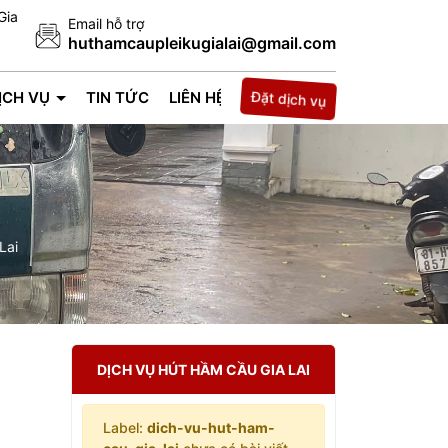
Gia
Email hỗ trợ
huthamcaupleikugialai@gmail.com
ỊCH VỤ
TIN TỨC
LIÊN HỆ
Đặt dịch vụ
Lai
DỊCH VỤ HÚT HẦM CẦU GIA LAI
Label:
dich-vu-hut-ham-