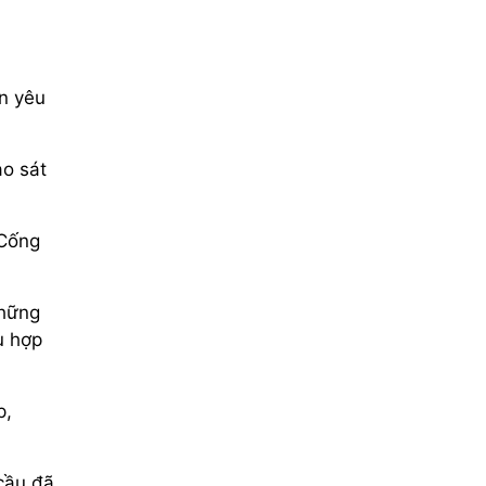
ận yêu
ảo sát
 Cống
những
ù hợp
p,
cầu đã