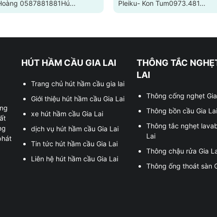
Hoàng 0587881881Hú...
Pleiku- Kon Tum0973.481...
HÚT HẦM CẦU GIA LAI
THÔNG TẮC NGHẸT
LAI
Trang chủ hút hầm cầu gia lai
Thông cống nghẹt Gia
Giới thiệu hút hầm cầu Gia Lai
ung
Thông bồn cầu Gia La
xe hút hầm cầu Gia Lai
ất
Thông tắc nghẹt lava
ng
dịch vụ hút hầm cầu Gia Lai
Lai
phát
Tin tức hút hầm cầu Gia Lai
Thông chậu rửa Gia La
Liên hệ hút hầm cầu Gia Lai
Thông ống thoát sàn G