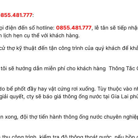
855.481.777
:
ọi điện đến số hotline:
0855.481.777
, lễ tân sẽ tiếp nh
n lịch hẹn cụ thể với khách hàng.
cử thợ kỹ thuật đến tận công trình của quý khách để kh
g tôi sẽ hướng dẫn miễn phí cho khách hàng Thông Tắc
do bể phốt đầy hay vật cứng rơi xuống. Tùy thuộc vào 
iải quyết, cty sẽ báo giá thông ống nước tại Gia Lai ph
ận xong, đội thợ tiến hành thông ống nước chuyên nghiệ
thu công trình, kiểm tra độ thông thoát nước, nếu bồn 