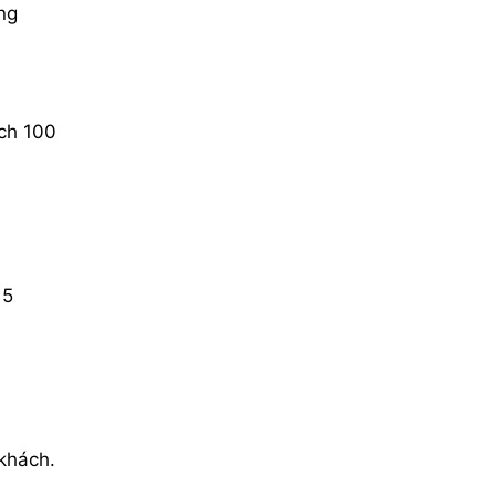
ng
ch 100
15
khách.