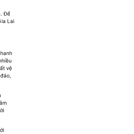
á. Để
ia Lai
nhanh
nhiều
ất vệ
 đáo,
u
Đảm
ời
ới