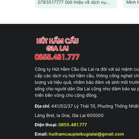
0783517777 Giới thiệu về dịch vụ...
Minh 
Công ty Hút Hầm Cầu Gia Lai ra đời với sứ mệnh c
cấp các dịch vụ hút hầm cầu, thông cống nghẹt ch
lượng và hiệu quả, nhằm bảo đảm vệ sinh môi trườ
sống cho người dân Gia Lai cũng như đảm bảo sự 
triển bền vững cho cộng đồng.
Địa chỉ:
441/D2/37 Lý Thái Tổ, Phường Thống Nhất
Làng Brel, Ia Grai, Gia Lai 600000
Điện thoại:
0855.481.777
Email:
huthamcaupleikugialai@gmail.com