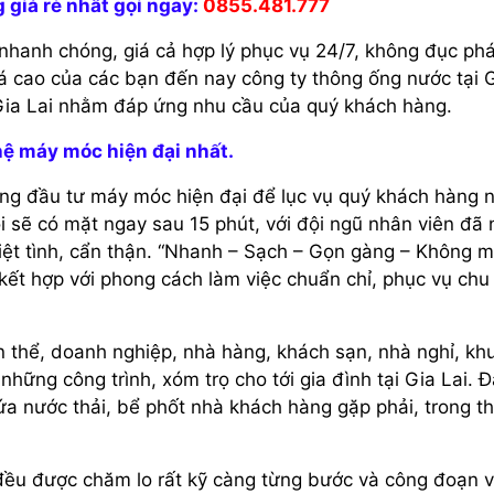
 giá rẻ nhất gọi ngay:
0855.481.777
nhanh chóng, giá cả hợp lý phục vụ 24/7, không đục ph
á cao của các bạn đến nay công ty thông ống nước tại G
 Gia Lai nhằm đáp ứng nhu cầu của quý khách hàng.
hệ máy móc hiện đại nhất.
ng đầu tư máy móc hiện đại để lục vụ quý khách hàng 
i sẽ có mặt ngay sau 15 phút, với đội ngũ nhân viên đã 
iệt tình, cẩn thận. “Nhanh – Sạch – Gọn gàng – Không m
, kết hợp với phong cách làm việc chuẩn chỉ, phục vụ chu
thể, doanh nghiệp, nhà hàng, khách sạn, nhà nghỉ, kh
những công trình, xóm trọ cho tới gia đình tại Gia Lai. 
 nước thải, bể phốt nhà khách hàng gặp phải, trong th
đều được chăm lo rất kỹ càng từng bước và công đoạn v