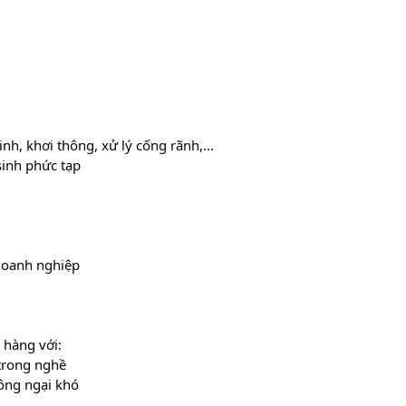
nh, khơi thông, xử lý cống rãnh,...
sinh phức tạp
doanh nghiệp
 hàng với:
trong nghề
hông ngại khó