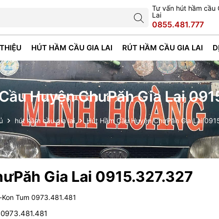
Tư vấn hút hầm cầu 
Lai
0855.481.777
 THIỆU
HÚT HẦM CẦU GIA LAI
RÚT HẦM CẦU GIA LAI
D
Cầu Huyện ChưPăh Gia Lai 091
ủ
hút hầm cầu gia lai
Hút Hầm Cầu Huyện ChưPăh Gia Lai 091
ưPăh Gia Lai 0915.327.327
i-Kon Tum 0973.481.481
0973.481.481