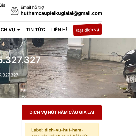
Gia
Email hỗ trợ
huthamcaupleikugialai@gmail.com
Đặt dịch vụ
ỊCH VỤ
TIN TỨC
LIÊN HỆ
5.327.327
5.327.327
DỊCH VỤ HÚT HẦM CẦU GIA LAI
Label:
dich-vu-hut-ham-