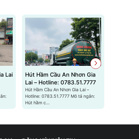
a Lai
Hút Hầm Cầu An Nhơn Gia
Hút Hầm 
Lai – Hotline: 0783.51.7777
Lai – Hot
Hút Hầm Cầu An Nhơn Gia Lai –
Hút Hầm Cầu
Hotline: 0783.51.7777 Mô tả ngắn:
Hotline: 0783.51.7
Hút hầm c...
Hút hầm cầ..