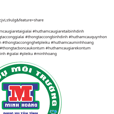
cjvLs9uIg&feature=share
caugiaretaigialai
#huthamcaugiaretaibinhdinh
tacconggialai
#thongtaccongbinhdinh
#huthamcauquynhon
n
#thongtaccongnghetpleiku
#huthamcauminhhoang
#thongtacboncaukontum
#huthamcaugiarekontum
inh
#gialai
#pleiku
#minhhoang