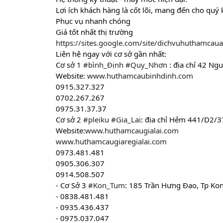
Lợi ích khách hàng là cốt lõi, mang đến cho quý 
Phục vụ nhanh chóng
Giá tốt nhất thị trường
https://sites.google.com/site/dichvuhuthamcau
Liên hệ ngay với cơ sở gần nhất:
Cơ sở 1 
#bình_Định
#Quy_Nhơn
 : địa chỉ 42 N
Website: 
www.huthamcaubinhdinh.com
0915.327.327
0702.267.267
0975.31.37.37
Cơ sở 2 
#pleiku
#Gia_Lai
: địa chỉ Hẻm 441/D2/37 
Website:
www.huthamcaugialai.com
www.huthamcaugiaregialai.com
0973.481.481
0905.306.307
0914.508.507
- Cơ Sở 3 
#Kon_Tum
: 185 Trần Hưng Đạo, Tp Ko
- 0838.481.481
- 0935.436.437
- 0975.037.047