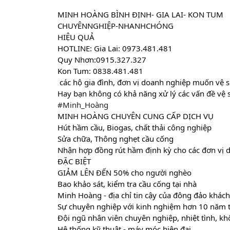
MINH HOÀNG BÌNH ĐỊNH- GIA LAI- KON TUM
CHUYÊNNGHIỆP-NHANHCHÓNG
HIỆU QUẢ
HOTLINE: Gia Lai: 0973.481.481
Quy Nhơn:0915.327.327
Kon Tum: 0838.481.481
 các hộ gia đình, đơn vị doanh nghiệp muốn vệ si
Hay bạn không có khả năng xử lý các vấn đề vệ 
#Minh_Hoàng
MINH HOÀNG CHUYÊN CUNG CẤP DỊCH VỤ
Hút hầm cầu, Biogas, chất thải công nghiệp
Sửa chữa, Thông nghẹt cầu cống
Nhận hợp đồng rút hầm định kỳ cho các đơn vị 
ĐẶC BIỆT
GIẢM LÊN ĐẾN 50% cho người nghèo
Bao khảo sát, kiểm tra cầu cống tại nhà
Minh Hoàng - địa chỉ tin cậy của đông đảo khách
Sự chuyên nghiệp với kinh nghiệm hơn 10 năm 
Đội ngũ nhân viên chuyên nghiệp, nhiệt tình, k
Hệ thống kỹ thuật - máy móc hiện đại.