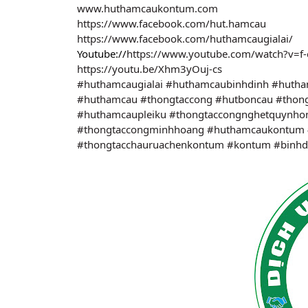
www.huthamcaukontum.com
https://www.facebook.com/hut.hamcau
https://www.facebook.com/huthamcaugialai/
Youtube://
https://www.youtube.com/watch?v=f-
https://youtu.be/Xhm3yOuj-cs
#huthamcaugialai
#huthamcaubinhdinh
#hutham
#huthamcau
#thongtaccong
#hutboncau
#thong
#huthamcaupleiku
#thongtaccongnghetquynho
#thongtaccongminhhoang
#huthamcaukontum
#thongtacchauruachenkontum
#kontum
#binhd