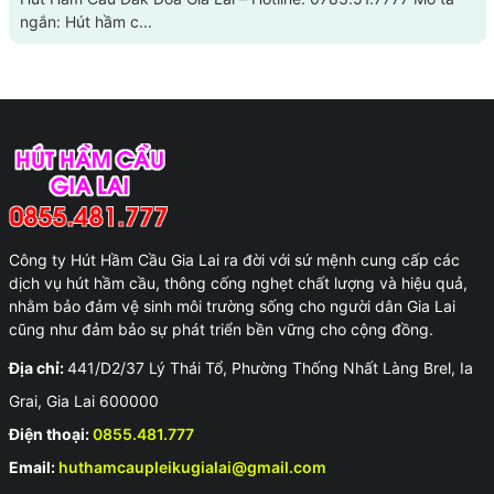
ngắn: Hút hầm c...
Công ty Hút Hầm Cầu Gia Lai ra đời với sứ mệnh cung cấp các
dịch vụ hút hầm cầu, thông cống nghẹt chất lượng và hiệu quả,
nhằm bảo đảm vệ sinh môi trường sống cho người dân Gia Lai
cũng như đảm bảo sự phát triển bền vững cho cộng đồng.
Địa chỉ:
441/D2/37 Lý Thái Tổ, Phường Thống Nhất Làng Brel, Ia
Grai, Gia Lai 600000
Điện thoại:
0855.481.777
Email:
huthamcaupleikugialai@gmail.com