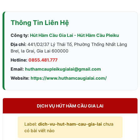
Thông Tin Liên Hệ
Công ty:
Hút Hầm Cầu Gia Lai - Hút Hầm Cầu Pleiku
Địa chỉ:
441/D2/37 Lý Thái Tổ, Phường Thống Nhất Làng
Brel, Ia Grai, Gia Lai 600000
Hotline:
0855.481.777
Email:
huthamcaupleikugialai@gmail.com
Website:
https://www.huthamcaugialai.com/
DỊCH VỤ HÚT HẦM CẦU GIA LAI
Label:
dich-vu-hut-ham-cau-gia-lai
chưa
có bài viết nào