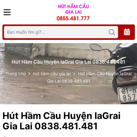
Hút Hầm Cầu Huyện IaGrai Gia Lai 0838.481.481
Trang chủ
hút hầm cầu gia lai
Hút Hầm Cầu Huyện IaGrai
Gia Lai 0838.481.481
Hút Hầm Cầu Huyện IaGrai
Gia Lai 0838.481.481