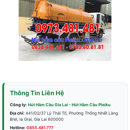
Thông Tin Liên Hệ
Công ty:
Hút Hầm Cầu Gia Lai - Hút Hầm Cầu Pleiku
Địa chỉ:
441/D2/37 Lý Thái Tổ, Phường Thống Nhất Làng
Brel, Ia Grai, Gia Lai 600000
Hotline:
0855.481.777