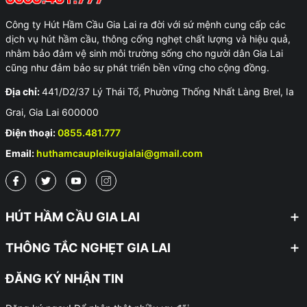
Công ty Hút Hầm Cầu Gia Lai ra đời với sứ mệnh cung cấp các
dịch vụ hút hầm cầu, thông cống nghẹt chất lượng và hiệu quả,
nhằm bảo đảm vệ sinh môi trường sống cho người dân Gia Lai
cũng như đảm bảo sự phát triển bền vững cho cộng đồng.
Địa chỉ:
441/D2/37 Lý Thái Tổ, Phường Thống Nhất Làng Brel, Ia
Grai, Gia Lai 600000
Điện thoại:
0855.481.777
Email:
huthamcaupleikugialai@gmail.com
HÚT HẦM CẦU GIA LAI
THÔNG TẮC NGHẸT GIA LAI
ĐĂNG KÝ NHẬN TIN