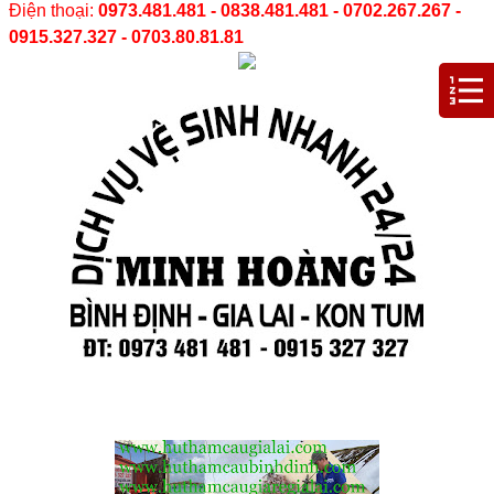
Điện thoại:
0973.481.481 - 0838.481.481 - 0702.267.267 -
0915.327.327 - 0703.80.81.81