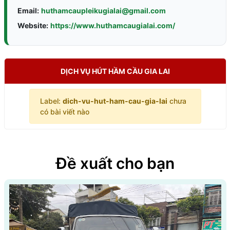
Email:
huthamcaupleikugialai@gmail.com
Website:
https://www.huthamcaugialai.com/
DỊCH VỤ HÚT HẦM CẦU GIA LAI
Label:
dich-vu-hut-ham-cau-gia-lai
chưa
có bài viết nào
Đề xuất cho bạn