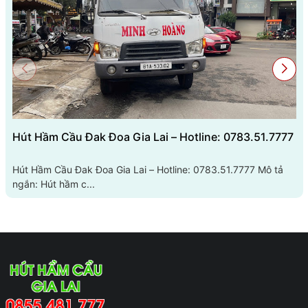
Hút Hầm Cầu Đak Đoa Gia Lai – Hotline: 0783.51.7777
Hút Hầm Cầu Đak Đoa Gia Lai – Hotline: 0783.51.7777 Mô tả
ngắn: Hút hầm c...