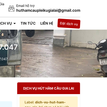
Gia
Email hỗ trợ
huthamcaupleikugialai@gmail.com
Đặt dịch vụ
ỊCH VỤ
TIN TỨC
LIÊN HỆ
7.047
7.047
DỊCH VỤ HÚT HẦM CẦU GIA LAI
Label:
dich-vu-hut-ham-