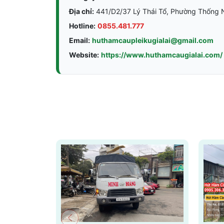
Địa chỉ:
441/D2/37 Lý Thái Tổ, Phường Thống Nh
Hotline:
0855.481.777
Email:
huthamcaupleikugialai@gmail.com
Website:
https://www.huthamcaugialai.com/