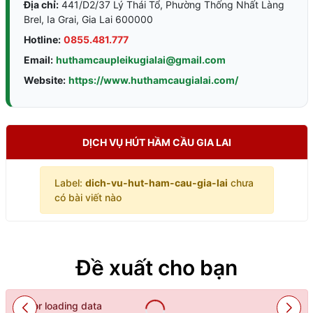
Địa chỉ:
441/D2/37 Lý Thái Tổ, Phường Thống Nhất Làng
Brel, Ia Grai, Gia Lai 600000
Hotline:
0855.481.777
Email:
huthamcaupleikugialai@gmail.com
Website:
https://www.huthamcaugialai.com/
DỊCH VỤ HÚT HẦM CẦU GIA LAI
Label:
dich-vu-hut-ham-cau-gia-lai
chưa
có bài viết nào
Đề xuất cho bạn
Error loading data