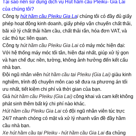
Tại sao nên sử dụng dịch vụ Hút hầm cầu Pleiku- Gia Lai
của chúng tôi?
Công ty
hút hầm cầu Pleiku Gia La
i
chúng tôi có đầy đủ giấy
phép hoạt động kinh doanh, giấy phép vận chuyển chất thải,
bãi xử lý chất thải hầm cầu, chất thải rắn, hóa đơn VAT, và
các thủ tục liên quan.
Công ty
hút hầm cầu Pleiku Gia Lai
có máy móc hiện đại:
Với hệ thống máy móc tối tân, hiện đại nhất, giúp xử lý gọn
và hạn chế đục nền, tường, không ảnh hưởng đến kết cấu
nhà bạn.
Đội ngũ nhân viên
hút hầm cầu tại Pleiku (Gia Lai)
giàu kinh
nghiệm, trình độ chuyên môn cao sẽ đưa ra phương án tối
ưu nhất, tiết kiệm chi phí và thời gian của bạn.
Giá
hút hầm cầu Pleiku (Gia Lai)
công khai và cam kết không
phát sinh thêm bất kỳ chi phí nào khác.
Hút hầm cầu Pleiku Gia Lai
có đội ngũ nhân viên túc trực
24/7 nhanh chóng có mặt và xử lý nhanh vấn đề đầy hầm
cầu nhà bạn.
Xe hút hầm cầu tại Pleiku
-
hút hầm cầu Gia Lai
đa chủng