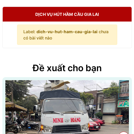
DỊCH VỤ HÚT HẦM CẦU GIA LAI
Label:
dich-vu-hut-ham-cau-gia-lai
chưa
có bài viết nào
Đề xuất cho bạn