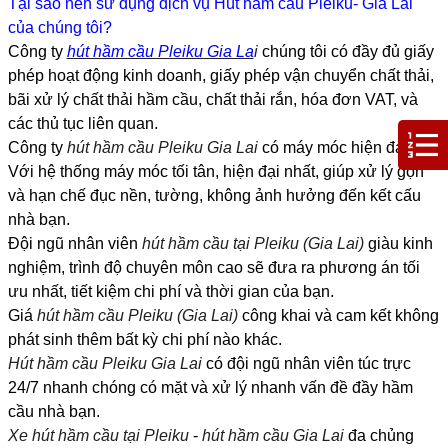
Tại sao nên sử dụng dịch vụ Hút hầm cầu Pleiku- Gia Lai
của chúng tôi?
Công ty
hút hầm cầu Pleiku Gia La
i
chúng tôi có đầy đủ giấy
phép hoạt động kinh doanh, giấy phép vận chuyển chất thải,
bãi xử lý chất thải hầm cầu, chất thải rắn, hóa đơn VAT, và
các thủ tục liên quan.
Công ty
hút hầm cầu Pleiku Gia Lai
có máy móc hiện đại:
Với hệ thống máy móc tối tân, hiện đại nhất, giúp xử lý gọn
và hạn chế đục nền, tường, không ảnh hưởng đến kết cấu
nhà bạn.
Đội ngũ nhân viên
hút hầm cầu tại Pleiku (Gia Lai)
giàu kinh
nghiệm, trình độ chuyên môn cao sẽ đưa ra phương án tối
ưu nhất, tiết kiệm chi phí và thời gian của bạn.
Giá
hút hầm cầu Pleiku (Gia Lai)
công khai và cam kết không
phát sinh thêm bất kỳ chi phí nào khác.
Hút hầm cầu Pleiku Gia Lai
có đội ngũ nhân viên túc trực
24/7 nhanh chóng có mặt và xử lý nhanh vấn đề đầy hầm
cầu nhà bạn.
Xe hút hầm cầu tại Pleiku
-
hút hầm cầu Gia Lai
đa chủng