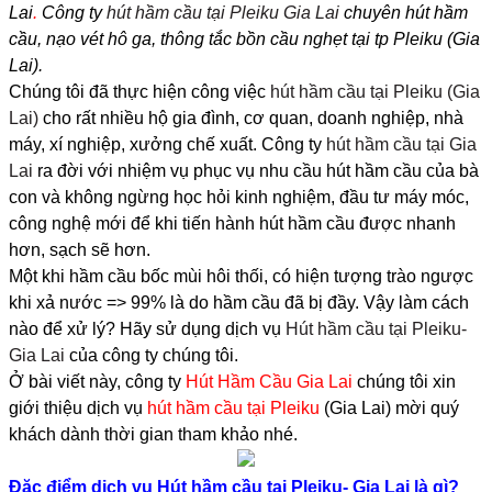
Lai
.
Công ty
hút hầm cầu tại Pleiku Gia Lai
chuyên hút hầm
cầu, nạo vét hô ga, thông tắc bồn cầu nghẹt tại tp Pleiku (Gia
Lai).
Chúng tôi đã thực hiện công việc
hút hầm cầu tại Pleiku (Gia
Lai)
cho rất nhiều hộ gia đình, cơ quan, doanh nghiệp, nhà
máy, xí nghiệp, xưởng chế xuất. Công ty
hút hầm cầu tại Gia
Lai
ra đời với nhiệm vụ phục vụ nhu cầu hút hầm cầu của bà
con và không ngừng học hỏi kinh nghiệm, đầu tư máy móc,
công nghệ mới để khi tiến hành hút hầm cầu được nhanh
hơn, sạch sẽ hơn.
Một khi hầm cầu bốc mùi hôi thối, có hiện tượng trào ngược
khi xả nước => 99% là do hầm cầu đã bị đầy. Vậy làm cách
nào để xử lý? Hãy sử dụng dịch vụ
Hút hầm cầu tại Pleiku-
Gia Lai
của công ty chúng tôi.
Ở bài viết này, công ty
Hút Hầm Cầu Gia Lai
chúng tôi xin
giới thiệu dịch vụ
hút hầm cầu tại Pleiku
(Gia Lai) mời quý
khách dành thời gian tham khảo nhé.
Đặc điểm dịch vụ Hút hầm cầu tại Pleiku- Gia Lai là gì?