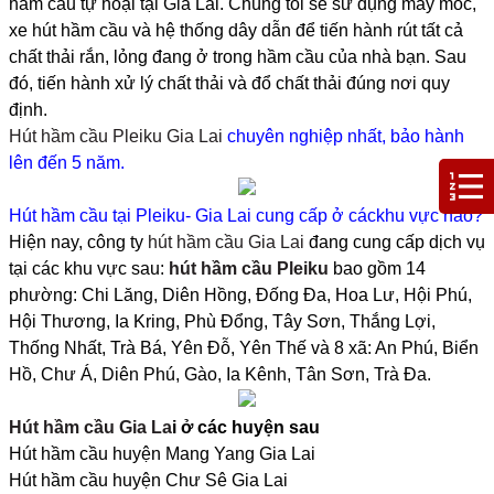
hầm cầu tự hoại tại Gia Lai. Chúng tôi sẽ sử dụng máy móc,
xe hút hầm cầu và hệ thống dây dẫn để tiến hành rút tất cả
chất thải rắn, lỏng đang ở trong hầm cầu của nhà bạn. Sau
đó, tiến hành xử lý chất thải và đổ chất thải đúng nơi quy
định.
Hút hầm cầu Pleiku Gia Lai
chuyên nghiệp nhất, bảo hành
lên đến 5 năm.
Hút hầm cầu tại Pleiku- Gia Lai cung cấp ở cáckhu vực nào?
Hiện nay, công ty
hút hầm cầu Gia Lai
đang cung cấp dịch vụ
tại các khu vực sau:
hút hầm cầu Pleiku
bao gồm 14
phường: Chi Lăng, Diên Hồng, Đống Đa, Hoa Lư, Hội Phú,
Hội Thương, Ia Kring, Phù Đổng, Tây Sơn, Thắng Lợi,
Thống Nhất, Trà Bá, Yên Đỗ, Yên Thế và 8 xã: An Phú, Biển
Hồ, Chư Á, Diên Phú, Gào, Ia Kênh, Tân Sơn, Trà Đa.
Hút hầm cầu Gia La
i ở các huyện sau
Hút hầm cầu huyện Mang Yang Gia Lai
Hút hầm cầu huyện Chư Sê Gia Lai