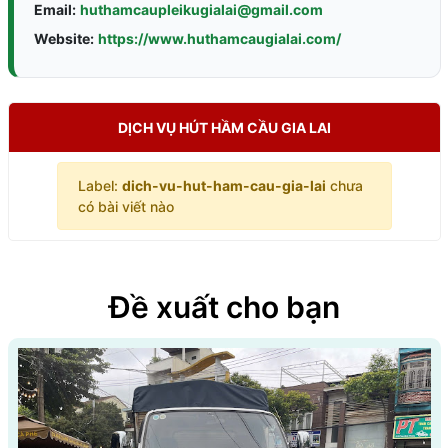
Email:
huthamcaupleikugialai@gmail.com
Website:
https://www.huthamcaugialai.com/
DỊCH VỤ HÚT HẦM CẦU GIA LAI
Label:
dich-vu-hut-ham-cau-gia-lai
chưa
có bài viết nào
Đề xuất cho bạn