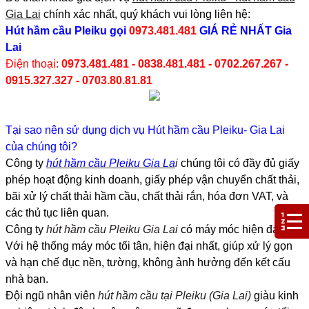
Gia Lai
chính xác nhất, quý khách vui lòng liên hệ:
Hút hầm cầu Pleiku
gọi
0973.481.481
GIÁ RẺ NHẤT Gia
Lai
Điện thoại:
0973.481.481 - 0838.481.481 - 0702.267.267 -
0915.327.327 - 0703.80.81.81
Tại sao nên sử dụng dịch vụ Hút hầm cầu Pleiku- Gia Lai
của chúng tôi?
Công ty
hút hầm cầu Pleiku Gia La
i
chúng tôi có đầy đủ giấy
phép hoạt động kinh doanh, giấy phép vận chuyển chất thải,
bãi xử lý chất thải hầm cầu, chất thải rắn, hóa đơn VAT, và
các thủ tục liên quan.
Công ty
hút hầm cầu Pleiku Gia Lai
có máy móc hiện đại:
Với hệ thống máy móc tối tân, hiện đại nhất, giúp xử lý gọn
và hạn chế đục nền, tường, không ảnh hưởng đến kết cấu
nhà bạn.
Đội ngũ nhân viên
hút hầm cầu tại Pleiku (Gia Lai)
giàu kinh