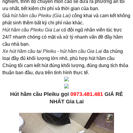
nghiệm, trình độ chuyên môn cao sẽ đưa ra phương án tối
ưu nhất, tiết kiệm chi phí và thời gian của bạn.
Giá
hút hầm cầu Pleiku (Gia Lai)
công khai và cam kết không
phát sinh thêm bất kỳ chi phí nào khác.
Hút hầm cầu Pleiku Gia Lai
có đội ngũ nhân viên túc trực
24/7 nhanh chóng có mặt và xử lý nhanh vấn đề đầy hầm
cầu nhà bạn.
Xe hút hầm cầu tại Pleiku
-
hút hầm cầu Gia Lai
đa chủng
loại đầy đủ khối lượng lớn nhỏ, phù hợp hút hầm cầu
Chúng tôi cam kết hút đúng khối lượng, đúng dung tích thỏa
thuận ban đầu, dựa trên tình hình thực tế.
Hút hầm cầu Pleiku gọi
0973.481.481
GIÁ RẺ
NHẤT Gia Lai