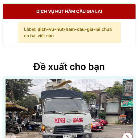
DỊCH VỤ HÚT HẦM CẦU GIA LAI
Label:
dich-vu-hut-ham-cau-gia-lai
chưa
có bài viết nào
Đề xuất cho bạn