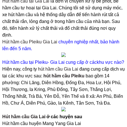
Hút hầm cầu tại Gia Lai
là đơn vị chuyên xử lý bể phốt, bề
hầm cầu tự hoại tại Gia Lai. Chúng tôi sẽ sử dụng máy móc,
xe hút hầm cầu và hệ thống dây dẫn để tiến hành rút tất cả
chất thải rắn, lỏng đang ở trong hầm cầu của nhà bạn. Sau
đó, tiến hành xử lý chất thải và đổ chất thải đúng nơi quy
định.
Hút hầm cầu Pleiku Gia Lai
chuyên nghiệp nhất, bảo hành
lên đến 5 năm.
Hút hầm cầu tại Pleiku- Gia Lai cung cấp ở cáckhu vực nào?
Hiện nay, công ty
hút hầm cầu Gia Lai
đang cung cấp dịch vụ
tại các khu vực sau:
hút hầm cầu Pleiku
bao gồm 14
phường: Chi Lăng, Diên Hồng, Đống Đa, Hoa Lư, Hội Phú,
Hội Thương, Ia Kring, Phù Đổng, Tây Sơn, Thắng Lợi,
Thống Nhất, Trà Bá, Yên Đỗ, Yên Thế và 8 xã: An Phú, Biển
Hồ, Chư Á, Diên Phú, Gào, Ia Kênh, Tân Sơn, Trà Đa.
Hút hầm cầu Gia La
i ở các huyện sau
Hút hầm cầu huyện Mang Yang Gia Lai