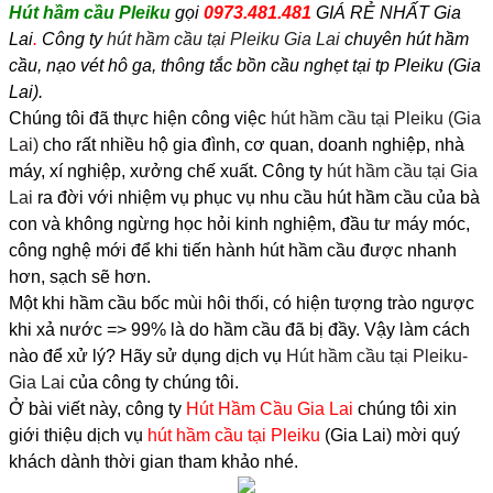
Hút hầm cầu Pleiku
gọi
0973.481.481
GIÁ RẺ NHẤT Gia
Lai
.
Công ty
hút hầm cầu tại Pleiku Gia Lai
chuyên hút hầm
cầu, nạo vét hô ga, thông tắc bồn cầu nghẹt tại tp Pleiku (Gia
Lai).
Chúng tôi đã thực hiện công việc
hút hầm cầu tại Pleiku (Gia
Lai)
cho rất nhiều hộ gia đình, cơ quan, doanh nghiệp, nhà
máy, xí nghiệp, xưởng chế xuất. Công ty
hút hầm cầu tại Gia
Lai
ra đời với nhiệm vụ phục vụ nhu cầu hút hầm cầu của bà
con và không ngừng học hỏi kinh nghiệm, đầu tư máy móc,
công nghệ mới để khi tiến hành hút hầm cầu được nhanh
hơn, sạch sẽ hơn.
Một khi hầm cầu bốc mùi hôi thối, có hiện tượng trào ngược
khi xả nước => 99% là do hầm cầu đã bị đầy. Vậy làm cách
nào để xử lý? Hãy sử dụng dịch vụ
Hút hầm cầu tại Pleiku-
Gia Lai
của công ty chúng tôi.
Ở bài viết này, công ty
Hút Hầm Cầu Gia Lai
chúng tôi xin
giới thiệu dịch vụ
hút hầm cầu tại Pleiku
(Gia Lai) mời quý
khách dành thời gian tham khảo nhé.