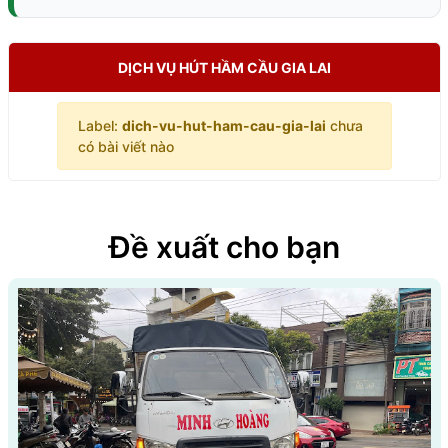
DỊCH VỤ HÚT HẦM CẦU GIA LAI
Label:
dich-vu-hut-ham-cau-gia-lai
chưa
có bài viết nào
Đề xuất cho bạn