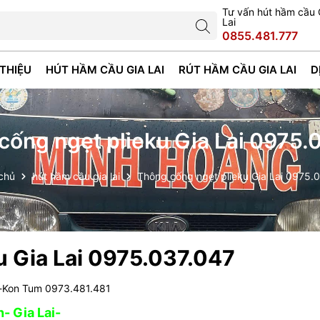
Tư vấn hút hầm cầu 
Lai
0855.481.777
 THIỆU
HÚT HẦM CẦU GIA LAI
RÚT HẦM CẦU GIA LAI
D
cống ngẹt plieku Gia Lai 0975.
chủ
hút hầm cầu gia lai
Thông cống ngẹt plieku Gia Lai 0975.
u Gia Lai 0975.037.047
i-Kon Tum 0973.481.481
- Gia Lai-