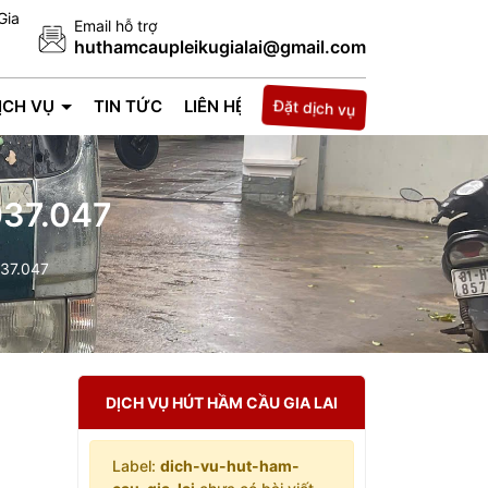
Gia
Email hỗ trợ
huthamcaupleikugialai@gmail.com
Đặt dịch vụ
ỊCH VỤ
TIN TỨC
LIÊN HỆ
037.047
037.047
DỊCH VỤ HÚT HẦM CẦU GIA LAI
Label:
dich-vu-hut-ham-