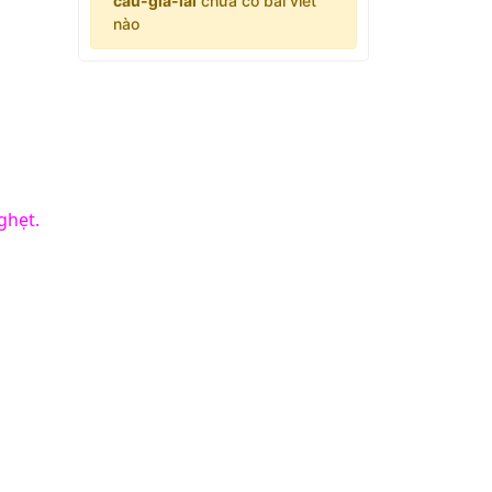
cau-gia-lai
chưa có bài viết
nào
ghẹt.