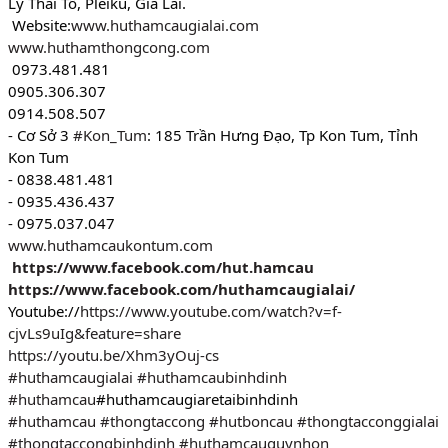
Lý Thái Tổ, Pleiku, Gia Lai.
 Website:
www.huthamcaugialai.com
www.huthamthongcong.com
 0973.481.481
0905.306.307
0914.508.507
- Cơ Sở 3 
#Kon_Tum
: 185 Trần Hưng Đạo, Tp Kon Tum, Tỉnh 
Kon Tum
- 0838.481.481
- 0935.436.437
- 0975.037.047
www.huthamcaukontum.com
https://www.facebook.com/hut.hamcau
https://www.facebook.com/huthamcaugialai/
Youtube://
https://www.youtube.com/watch?v=f-
cjvLs9uIg&feature=share
https://youtu.be/Xhm3yOuj-cs
#huthamcaugialai
#huthamcaubinhdinh
#huthamcau
#huthamcaugiaretaibinhdinh
#huthamcau
#thongtaccong
#hutboncau
#thongtacconggialai
#thongtaccongbinhdinh
#huthamcauquynhon