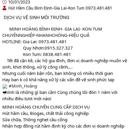
10/01/2023
Hút Hầm Cầu Bình Định-Gia Lai-Kon Tum 0973.481.481
DỊCH VỤ VỆ SINH MÔI TRƯỜNG
      MINH HOÀNG BÌNH ĐỊNH- GIA LAI- KON TUM
CHUYÊNNGHIỆP-NHANHCHÓNG-HIỆU QUẢ 
HOTLINE: Gia Lai: 0973.481.481
                  Quy Nhơn:0915.327.327
             Kon Tum: 0838.481.481
    Tết đã cận kề, các hộ gia đình, đơn vị doanh nghiệp muốn vệ 
sinh, khơi thông, xử lý cống rãnh,... 
Nhưng cuối năm bận rộn, bạn không có nhiều thời gian 
Hay bạn k có khả năng xử lý các vấn đề vệ sinh phức tạp 
#Minh_Hoàng
 chính là những gì bạn cần! Cùng chúng tôi đón 1 năm với 
nhiều điều tươi mới nào!
MINH HOÀNG CHUYÊN CUNG CẤP DỊCH VỤ 
Hút hầm cầu, Biogas, chất thải công nghiệp
Sửa chữa, Thông nghẹt cầu cống 
Nhận hợp đồng rút hầm định kỳ cho các đơn vị doanh nghiệp