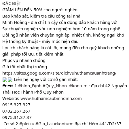
ĐẶC BIỆT 
GIẢM LÊN ĐẾN 50% cho người nghèo 
Bao khảo sát, kiểm tra cầu cống tại nhà 
Minh Hoàng - địa chỉ tin cậy của đông đảo khách hàng với:
Sự chuyên nghiệp với kinh nghiệm hơn 10 năm trong nghề
Đội ngũ nhân viên chuyên nghiệp, nhiệt tình, không ngại khó
Hệ thống kỹ thuật - máy móc hiện đại. 
Lợi ích khách hàng là cốt lõi, mang đến cho quý khách những 
giải pháp tối ưu, tiết kiệm nhất 
Phục vụ nhanh chóng
Giá tốt nhất thị trường 
https://sites.google.com/site/dichvuhuthamcauanhtrang/
 Liên hệ ngay với cơ sở gần nhất:
Cơ sở 1 
#bình_Định
#Quy_Nhơn
#kontum
 : địa chỉ 42 Nguyễn 
Thái Học Thành Phố Quy Nhơn
Website: 
www.huthamcaubinhdinh.com
0915.327.327
0702.267.267
0975.31.37.37
 Cơ sở 2 
#pleiku
#Gia_Lai
#kontum
: địa chỉ Hẻm 441/D2/37 