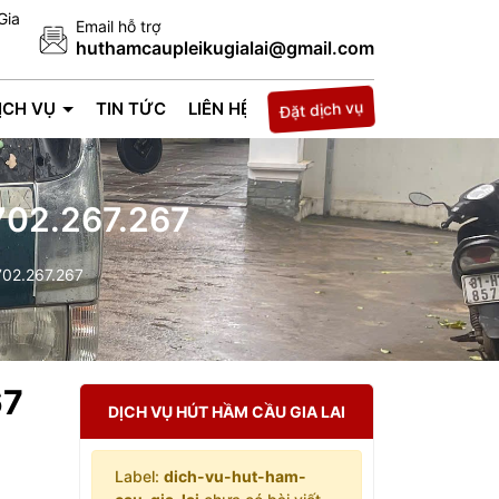
Gia
Email hỗ trợ
huthamcaupleikugialai@gmail.com
Đặt dịch vụ
ỊCH VỤ
TIN TỨC
LIÊN HỆ
0702.267.267
702.267.267
67
DỊCH VỤ HÚT HẦM CẦU GIA LAI
Label:
dich-vu-hut-ham-