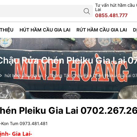
Tư vấn hút hầm cầu 
Lai
0855.481.777
 THIỆU
HÚT HẦM CẦU GIA LAI
RÚT HẦM CẦU GIA LAI
D
hậu Rửa Chén Pleiku Gia Lai 
hút hầm cầu gia lai
Thông Tắc Chậu Rửa Chén Pleiku Gia Lai 0
én Pleiku Gia Lai 0702.267.2
i-Kon Tum 0973.481.481
nh- Gia Lai-