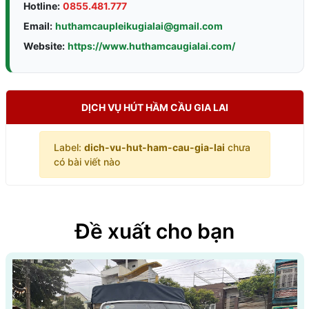
Hotline:
0855.481.777
Email:
huthamcaupleikugialai@gmail.com
Website:
https://www.huthamcaugialai.com/
DỊCH VỤ HÚT HẦM CẦU GIA LAI
Label:
dich-vu-hut-ham-cau-gia-lai
chưa
có bài viết nào
Đề xuất cho bạn