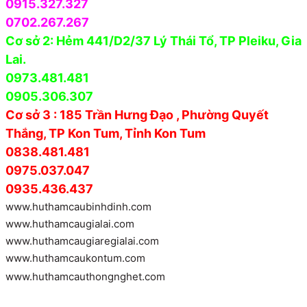
0915.327.327
0702.267.267
Cơ sở 2: Hẻm 441/D2/37 Lý Thái Tổ, TP Pleiku, Gia
Lai.
0973.481.481
0905.306.307
Cơ sở 3 : 185 Trần Hưng Đạo , Phường Quyết
Thắng, TP Kon Tum, Tỉnh Kon Tum
0838.481.481
0975.037.047
0935.436.437
www.huthamcaubinhdinh.com
www.huthamcaugialai.com
www.huthamcaugiaregialai.com
www.huthamcaukontum.com
www.huthamcauthongnghet.com