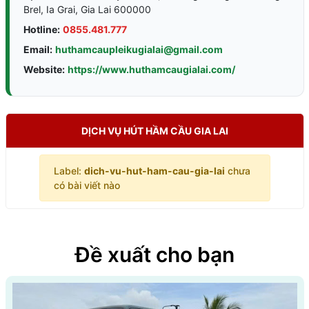
Brel, Ia Grai, Gia Lai 600000
Hotline:
0855.481.777
Email:
huthamcaupleikugialai@gmail.com
Website:
https://www.huthamcaugialai.com/
DỊCH VỤ HÚT HẦM CẦU GIA LAI
Label:
dich-vu-hut-ham-cau-gia-lai
chưa
có bài viết nào
Đề xuất cho bạn