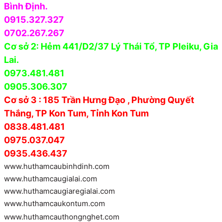
Bình Định.
0915.327.327
0702.267.267
Cơ sở 2: Hẻm 441/D2/37 Lý Thái Tổ, TP Pleiku, Gia
Lai.
0973.481.481
0905.306.307
Cơ sở 3 : 185 Trần Hưng Đạo , Phường Quyết
Thắng, TP Kon Tum, Tỉnh Kon Tum
0838.481.481
0975.037.047
0935.436.437
www.huthamcaubinhdinh.com
www.huthamcaugialai.com
www.huthamcaugiaregialai.com
www.huthamcaukontum.com
www.huthamcauthongnghet.com