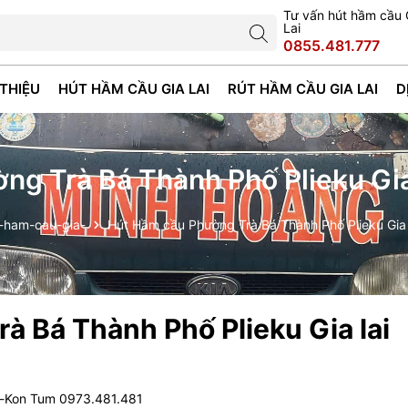
Tư vấn hút hầm cầu 
Lai
0855.481.777
 THIỆU
HÚT HẦM CẦU GIA LAI
RÚT HẦM CẦU GIA LAI
D
g Trà Bá Thành Phố Plieku Gia
-ham-cau-gia-
Hút Hầm cầu Phường Trà Bá Thành Phố Plieku Gia 
à Bá Thành Phố Plieku Gia lai
i-Kon Tum 0973.481.481