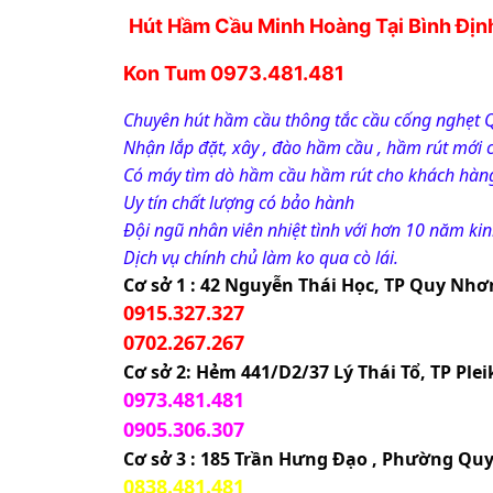
Hút Hầm Cầu Minh Hoàng Tại Bình Định-
Kon Tum 0973.481.481
Chuyên hút hầm cầu thông tắc cầu cống nghẹt 
Nhận lắp đặt, xây , đào hầm cầu , hầm rút mới 
Có máy tìm dò hầm cầu hầm rút cho khách hàn
Uy tín chất lượng có bảo hành 
Đội ngũ nhân viên nhiệt tình với hơn 10 năm ki
Dịch vụ chính chủ làm ko qua cò lái.
Cơ sở 1 : 42 Nguyễn Thái Học, TP Quy Nhơ
0915.327.327
0702.267.267
Cơ sở 2: Hẻm 441/D2/37 Lý Thái Tổ, TP Pleik
0973.481.481
0905.306.307
Cơ sở 3 : 185 Trần Hưng Đạo , Phường Qu
0838.481.481