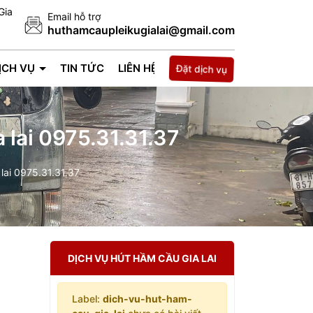
Gia
Email hỗ trợ
huthamcaupleikugialai@gmail.com
ỊCH VỤ
TIN TỨC
LIÊN HỆ
Đặt dịch vụ
 lai 0975.31.31.37
lai 0975.31.31.37
DỊCH VỤ HÚT HẦM CẦU GIA LAI
Label:
dich-vu-hut-ham-