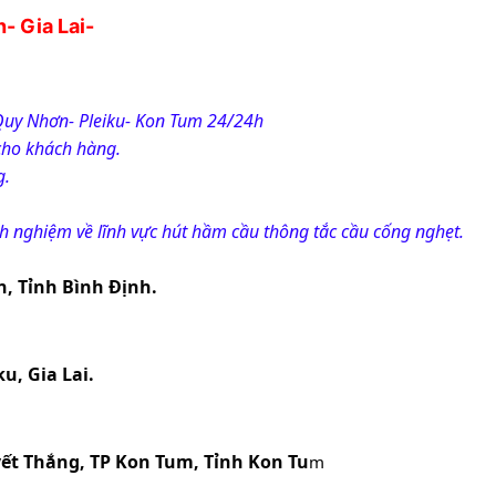
 Gia Lai- 
Quy Nhơn- Pleiku- Kon Tum 24/24h
cho khách hàng.
g.
nh nghiệm về lĩnh vực hút hầm cầu thông tắc cầu cống nghẹt.
n, Tỉnh Bình Định.
u, Gia Lai.
yết Thắng, TP Kon Tum, Tỉnh Kon Tu
m