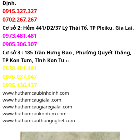
Định.
0915.327.327
0702.267.267
Cơ sở 2: Hẻm 441/D2/37 Lý Thái Tổ, TP Pleiku, Gia Lai.
0973.481.481
0905.306.307
Cơ sở 3 : 185 Trần Hưng Đạo , Phường Quyết Thắng, 
TP Kon Tum, Tỉnh Kon Tu
m
0838.481.481
0975.037.047
0935.436.437
www.huthamcaubinhdinh.com
www.huthamcaugialai.com
www.huthamcaugiaregialai.com
www.huthamcaukontum.com
www.huthamcauthongnghet.com