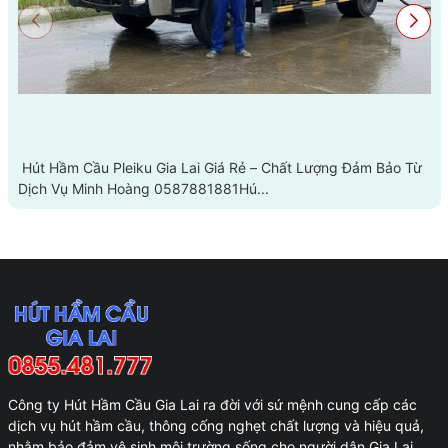
Hút Hầm Cầu Pleiku Gia Lai Giá Rẻ – Chất Lượng Đảm Bảo Từ
Dịch Vụ Minh Hoàng 0587881881Hú...
Công ty Hút Hầm Cầu Gia Lai ra đời với sứ mệnh cung cấp các
dịch vụ hút hầm cầu, thông cống nghẹt chất lượng và hiệu quả,
nhằm bảo đảm vệ sinh môi trường sống cho người dân Gia Lai