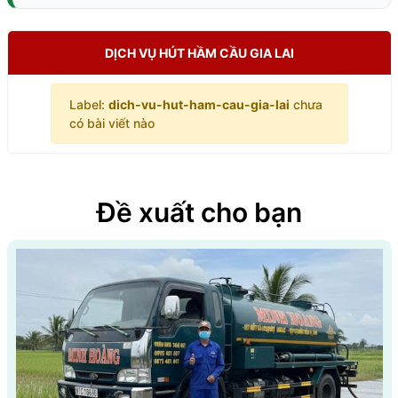
DỊCH VỤ HÚT HẦM CẦU GIA LAI
Label:
dich-vu-hut-ham-cau-gia-lai
chưa
có bài viết nào
Đề xuất cho bạn