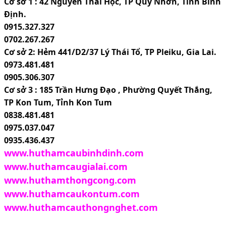
Cơ sở 1 : 42 Nguyễn Thái Học, TP Quy Nhơn, Tỉnh Bình 
Định.
0915.327.327
0702.267.267
Cơ sở 2: Hẻm 441/D2/37 Lý Thái Tổ, TP Pleiku, Gia Lai.
0973.481.481
0905.306.307
Cơ sở 3 : 185 Trần Hưng Đạo , Phường Quyết Thắng, 
TP Kon Tum, Tỉnh Kon Tum
0838.481.481
0975.037.047
0935.436.437
www.huthamcaubinhdinh.com
www.huthamcaugialai.com
www.hutham
thongcong.com
www.huthamcaukontum.com
www.huthamcauthongnghet.com