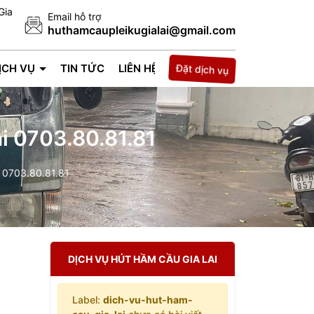
Gia
Email hỗ trợ
huthamcaupleikugialai@gmail.com
Đặt dịch vụ
ỊCH VỤ
TIN TỨC
LIÊN HỆ
i 0703.80.81.81
i 0703.80.81.81
DỊCH VỤ HÚT HẦM CẦU GIA LAI
Label:
dich-vu-hut-ham-