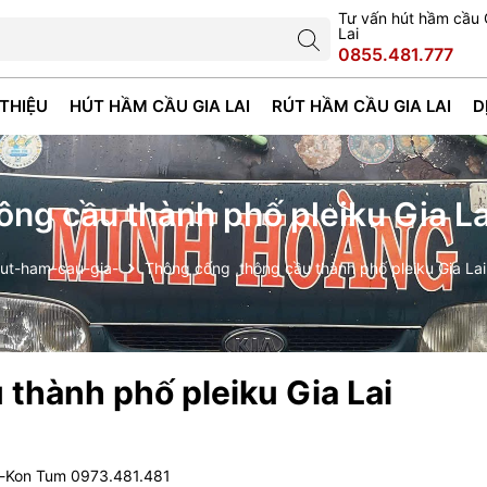
Tư vấn hút hầm cầu 
Lai
0855.481.777
 THIỆU
HÚT HẦM CẦU GIA LAI
RÚT HẦM CẦU GIA LAI
D
ông cầu thành phố pleiku Gia La
ut-ham-cau-gia-
Thông cống ,thông cầu thành phố pleiku Gia La
thành phố pleiku Gia Lai
i-Kon Tum 0973.481.481