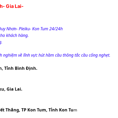
- Gia Lai- 
Quy Nhơn- Pleiku- Kon Tum 24/24h
cho khách hàng.
g.
nh nghiệm về lĩnh vực hút hầm cầu thông tắc cầu cống nghẹt.
n, Tỉnh Bình Định.
u, Gia Lai.
yết Thắng, TP Kon Tum, Tỉnh Kon Tu
m