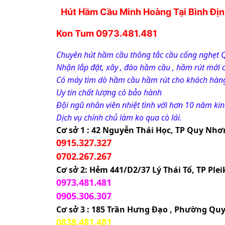
Hút Hầm Cầu Minh Hoàng Tại Bình Định
Kon Tum 0973.481.481
Chuyên hút hầm cầu thông tắc cầu cống nghẹt 
Nhận lắp đặt, xây , đào hầm cầu , hầm rút mới 
Có máy tìm dò hầm cầu hầm rút cho khách hàn
Uy tín chất lượng có bảo hành 
Đội ngũ nhân viên nhiệt tình với hơn 10 năm ki
Dịch vụ chính chủ làm ko qua cò lái.
Cơ sở 1 : 42 Nguyễn Thái Học, TP Quy Nhơ
0915.327.327
0702.267.267
Cơ sở 2: Hẻm 441/D2/37 Lý Thái Tổ, TP Pleik
0973.481.481
0905.306.307
Cơ sở 3 : 185 Trần Hưng Đạo , Phường Qu
0838.481.481