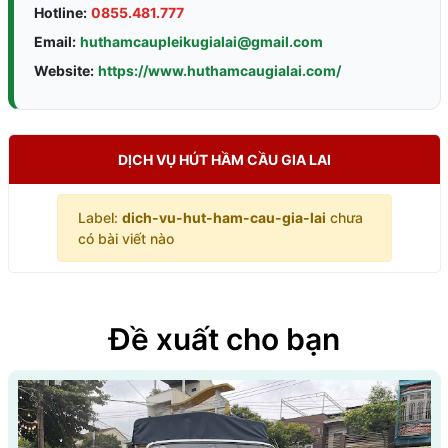
Hotline:
0855.481.777
Email:
huthamcaupleikugialai@gmail.com
Website:
https://www.huthamcaugialai.com/
DỊCH VỤ HÚT HẦM CẦU GIA LAI
Label:
dich-vu-hut-ham-cau-gia-lai
chưa
có bài viết nào
Đề xuất cho bạn