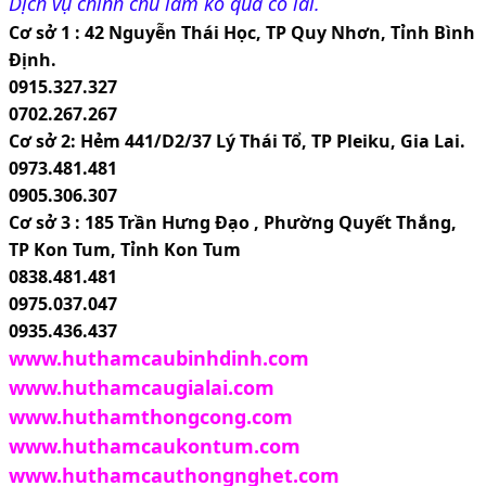
Dịch vụ chính chủ làm ko qua cò lái.
Cơ sở 1 : 42 Nguyễn Thái Học, TP Quy Nhơn, Tỉnh Bình 
Định.
0915.327.327
0702.267.267
Cơ sở 2: Hẻm 441/D2/37 Lý Thái Tổ, TP Pleiku, Gia Lai.
0973.481.481
0905.306.307
Cơ sở 3 : 185 Trần Hưng Đạo , Phường Quyết Thắng, 
TP Kon Tum, Tỉnh Kon Tum
0838.481.481
0975.037.047
0935.436.437
www.huthamcaubinhdinh.com
www.huthamcaugialai.com
www.hutham
thongcong.com
www.huthamcaukontum.com
www.huthamcauthongnghet.com