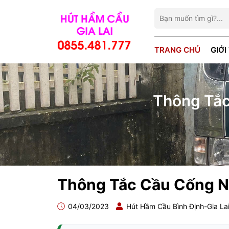
TRANG CHỦ
GIỚI
Thông Tắc
Thông Tắc Cầu Cống N
04/03/2023
Hút Hầm Cầu Bình Định-Gia L