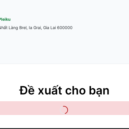
Pleiku
ất Làng Brel, Ia Grai, Gia Lai 600000
Đề xuất cho bạn