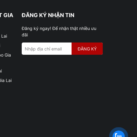
 GIA
ĐĂNG KÝ NHẬN TIN
Đăng ký ngay! Để nhận thật nhiều ưu
đãi
 Lai
i
ĐĂNG KÝ
bo Gia
i
ia Lai