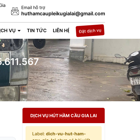
Gia
Email hỗ trợ
huthamcaupleikugialai@gmail.com
Đặt dịch vụ
ỊCH VỤ
TIN TỨC
LIÊN HỆ
.611.567
DỊCH VỤ HÚT HẦM CẦU GIA LAI
Label:
dich-vu-hut-ham-