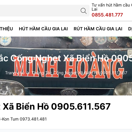
Tư vấn hút hầm cầu 
Lai
0855.481.777
 THIỆU
HÚT HẦM CẦU GIA LAI
RÚT HẦM CẦU GIA LAI
D
ắc Cống Nghẹt Xã Biển Hồ 0905
Trang chủ
Thông Tắc Cống Nghẹt Xã Biển Hồ 0905.611.567
 Xã Biển Hồ 0905.611.567
ai-Kon Tum 0973.481.481