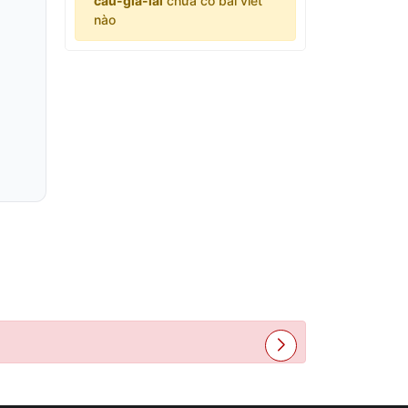
cau-gia-lai
chưa có bài viết
nào