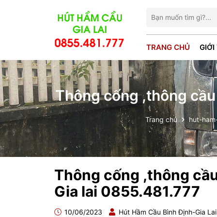
TRANG CHỦ
GIỚI
Thông cống ,thông cầu
Trang chủ
hut-ham
Thông cống ,thông cầ
Gia lai 0855.481.777
10/06/2023
Hút Hầm Cầu Bình Định-Gia La