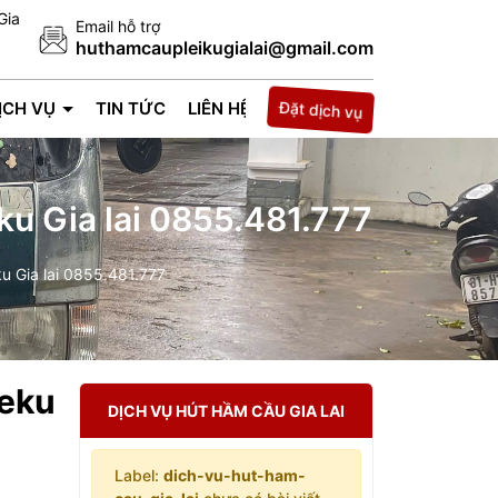
Gia
Email hỗ trợ
huthamcaupleikugialai@gmail.com
Đặt dịch vụ
ỊCH VỤ
TIN TỨC
LIÊN HỆ
u Gia lai 0855.481.777
u Gia lai 0855.481.777
ieku
DỊCH VỤ HÚT HẦM CẦU GIA LAI
Label:
dich-vu-hut-ham-