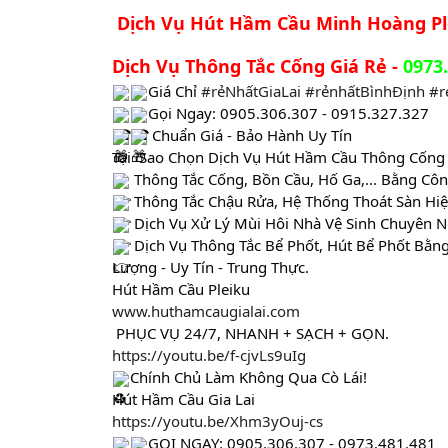
Dịch Vụ Hút Hầm Cầu Minh Hoàng P
Dịch Vụ Thông Tắc Cống Giá Rẻ -
 0973
Giá Chỉ 
#rẻNhấtGiaLai
#rẻnhấtBìnhĐịnh
#r
Gọi Ngay: 0905.306.307 - 0915.327.327
 Chuẩn Giá - Bảo Hành Uy Tín
Tại  Sao Chọn Dịch Vụ Hút Hầm Cầu Thông Cống 
 Thông Tắc Cống, Bồn Cầu, Hố Ga,... Bằng C
 Thông Tắc Chậu Rửa, Hệ Thống Thoát Sàn Hi
 Dịch Vụ Xử Lý Mùi Hôi Nhà Vệ Sinh Chuyên
 Dịch Vụ Thông Tắc Bể Phốt, Hút Bể Phốt Bằn
Lượng - Uy Tín - Trung Thực.
Hút Hầm Cầu Pleiku
www.huthamcaugialai.com
 PHỤC VỤ 24/7, NHANH + SẠCH + GỌN.
https://youtu.be/f-cjvLs9uIg
Chính Chủ Làm Không Qua Cò Lái!
Hút Hầm Cầu Gia Lai
https://youtu.be/Xhm3yOuj-cs
GỌI NGAY: 0905.306.307 - 0973.481.481