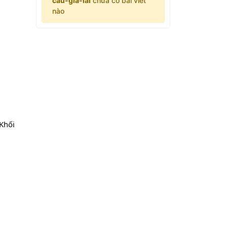
cau-gia-lai
chưa có bài viết
nào
Khối 