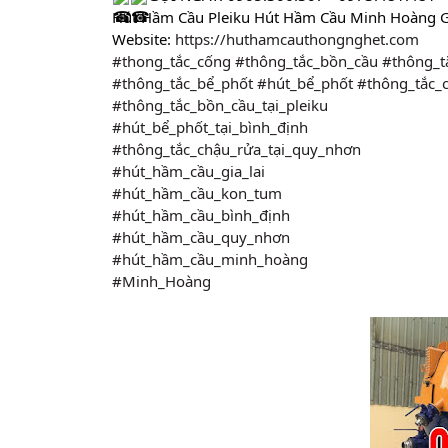
Hút Hầm Cầu Pleiku Hút Hầm Cầu Minh Hoàng G
Website: 
https://huthamcauthongnghet.com
#thong_tắc_cống
#thông_tắc_bồn_cầu
#thông_t
#thông_tắc_bể_phốt
#hút_bể_phốt
#thông_tắc_c
#thông_tắc_bồn_cầu_tại_pleiku
#hút_bể_phốt_tại_bình_định
#thông_tắc_chậu_rửa_tại_quy_nhơn
#hút_hầm_cầu_gia_lai
#hút_hầm_cầu_kon_tum
#hút_hầm_cầu_bình_định
#hút_hầm_cầu_quy_nhơn
#hút_hầm_cầu_minh_hoàng
#Minh_Hoàng