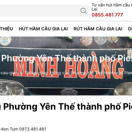
Tư vấn hút hầm cầu 
Lai
0855.481.777
 THIỆU
HÚT HẦM CẦU GIA LAI
RÚT HẦM CẦU GIA LAI
D
 Phường Yên Thế thành phố Piek
-cau-gia-
Thông cống ,thông cầu Phường Yên Thế thành phố Piek
u Phường Yên Thế thành phố P
i-Kon Tum 0973.481.481