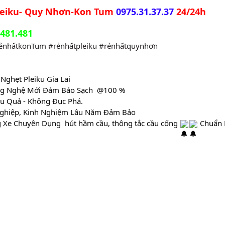
leiku- Quy Nhơn-Kon Tum 
0975.31.37.37
 24/24h
.481.481
ẻnhấtkonTum
#rẻnhấtpleiku
#rẻnhấtquynhơn
Nghẹt Pleiku Gia Lai
ông Nghệ Mới Đảm Bảo Sạch  @100 %
ệu Quả - Không Đục Phá.
 Nghiệp, Kinh Nghiệm Lâu Năm Đảm Bảo 
g Xe Chuyên Dụng  hút hầm cầu, thông tắc cầu cống 
 Chuẩn 