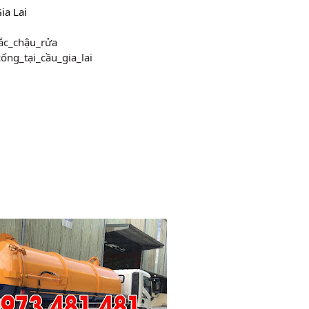
ia Lai
ắc_chậu_rửa
ống_tại_cầu_gia_lai