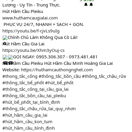
Lượng - Uy Tín - Trung Thực.
Hút Hầm Cầu Pleiku
www.huthamcaugialai.com
 PHỤC VỤ 24/7, NHANH + SẠCH + GỌN.
https://youtu.be/f-cjvLs9uIg
Chính Chủ Làm Không Qua Cò Lái!
Hút Hầm Cầu Gia Lai
https://youtu.be/Xhm3yOuj-cs
GỌI NGAY: 0905.306.307 - 0973.481.481
Hút Hầm Cầu Pleiku Hút Hầm Cầu Minh Hoàng Gia Lai
Website: 
https://huthamcauthongnghet.com
#thong_tắc_cống
#thông_tắc_bồn_cầu
#thông_tắc_chậu_rửa
#thông_tắc_bể_phốt
#hút_bể_phốt
#thông_tắc_cống_tại_cầu_gia_lai
#thông_tắc_bồn_cầu_tại_pleiku
#hút_bể_phốt_tại_bình_định
#thông_tắc_chậu_rửa_tại_quy_nhơn
#hút_hầm_cầu_gia_lai
#hút_hầm_cầu_kon_tum
#hút_hầm_cầu_bình_định