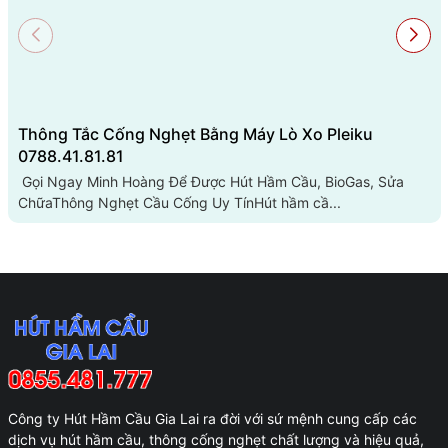
Thông Tắc Cống Nghẹt Bằng Máy Lò Xo Pleiku
0788.41.81.81
Gọi Ngay Minh Hoàng Để Được Hút Hầm Cầu, BioGas, Sửa
ChữaThông Nghẹt Cầu Cống Uy TínHút hầm cầ...
Công ty Hút Hầm Cầu Gia Lai ra đời với sứ mệnh cung cấp các
dịch vụ hút hầm cầu, thông cống nghẹt chất lượng và hiệu quả,