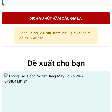
DỊCH VỤ HÚT HẦM CẦU GIA LAI
Label:
dich-vu-hut-ham-cau-gia-lai
chưa
có bài viết nào
Đề xuất cho bạn