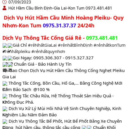
07/09/2023
Hút Hầm Cầu Bình Định-Gia Lai-Kon Tum 0973.481.481
Dịch Vụ Hút Hầm Cầu Minh Hoàng Pleiku- Quy 
Nhơn-Kon Tum 
0975.31.37.37
 24/24h
Dịch Vụ Thông Tắc Cống Giá Rẻ -
 0973.481.481
Giá Chỉ 
#rẻNhấtGiaLai
#rẻnhấtBìnhĐịnh
#rẻnhấtkonTum
#rẻnhấtpleiku
#rẻnhấtquynhơn
Gọi Ngay: 0905.306.307 - 0915.327.327
 Chuẩn Giá - Bảo Hành Uy Tín
Tại  Sao Chọn Dịch Vụ Hút Hầm Cầu Thông Cống Nghẹt Pleiku 
Gia Lai
 Thông Tắc Cống, Bồn Cầu, Hố Ga,... Bằng Công Nghệ Mới 
Đảm Bảo Sạch  @100 %
 Thông Tắc Chậu Rửa, Hệ Thống Thoát Sàn Hiệu Quả - 
Không Đục Phá.
 Dịch Vụ Xử Lý Mùi Hôi Nhà Vệ Sinh Chuyên Nghiệp, Kinh 
Nghiệm Lâu Năm Đảm Bảo 
 Dịch Vụ Thông Tắc Bể Phốt, Hút Bể Phốt Bằng Xe Chuyên 
Dụng  hút hầm cầu, thông tắc cầu cống 
 Chuẩn Khối 