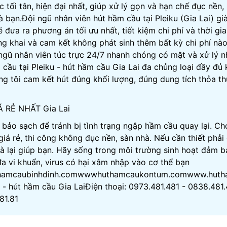
tối tân, hiện đại nhất, giúp xử lý gọn và hạn chế đục nền,
bạn.Đội ngũ nhân viên hút hầm cầu tại Pleiku (Gia Lai) gi
đưa ra phương án tối ưu nhất, tiết kiệm chi phí và thời gi
ng khai và cam kết không phát sinh thêm bất kỳ chi phí nà
 ngũ nhân viên túc trực 24/7 nhanh chóng có mặt và xử lý 
ầu tại Pleiku - hút hầm cầu Gia Lai đa chủng loại đầy đủ 
g tôi cam kết hút đúng khối lượng, đúng dung tích thỏa t
IÁ RẺ NHẤT Gia Lai
 bảo sạch để tránh bị tình trạng ngập hầm cầu quay lại. Ch
giá rẻ, thi công không đục nền, sàn nhà. Nếu cần thiết phải
nhà lại giúp bạn. Hãy sống trong môi trường sinh hoạt đảm 
đa vi khuẩn, virus có hại xâm nhập vào cơ thể bạn
thamcaubinhdinh.comwwwhuthamcaukontum.comwww.hut
i - hút hầm cầu Gia LaiĐiện thoại: 0973.481.481 - 0838.481.
81.81