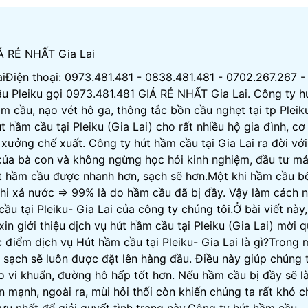
IÁ RẺ NHẤT Gia Lai
iĐiện thoại: 0973.481.481 - 0838.481.481 - 0702.267.267 -
u Pleiku gọi 0973.481.481 GIÁ RẺ NHẤT Gia Lai. Công ty h
m cầu, nạo vét hô ga, thông tắc bồn cầu nghẹt tại tp Pleik
t hầm cầu tại Pleiku (Gia Lai) cho rất nhiều hộ gia đình, cơ
 xưởng chế xuất. Công ty hút hầm cầu tại Gia Lai ra đời với
của bà con và không ngừng học hỏi kinh nghiệm, đầu tư m
út hầm cầu được nhanh hơn, sạch sẽ hơn.Một khi hầm cầu b
khi xả nước => 99% là do hầm cầu đã bị đầy. Vậy làm cách 
u tại Pleiku- Gia Lai của công ty chúng tôi.Ở bài viết này,
n giới thiệu dịch vụ hút hầm cầu tại Pleiku (Gia Lai) mời 
điểm dịch vụ Hút hầm cầu tại Pleiku- Gia Lai là gì?Trong 
h sạch sẽ luôn được đặt lên hàng đầu. Điều này giúp chúng 
o vi khuẩn, đường hô hấp tốt hơn. Nếu hầm cầu bị đầy sẽ l
n mạnh, ngoài ra, mùi hôi thối còn khiến chúng ta rất khó ch