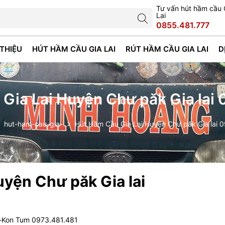
Tư vấn hút hầm cầu 
Lai
0855.481.777
 THIỆU
HÚT HẦM CẦU GIA LAI
RÚT HẦM CẦU GIA LAI
D
Gia Lai Huyện Chư păk Gia lai
hut-ham-cau-gia-
Hút Hầm Cầu Gia Lai Huyện Chư păk Gia lai 
yện Chư păk Gia lai
i-Kon Tum 0973.481.481