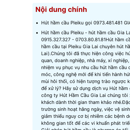
Nội dung chính
Hút hầm cầu Pleiku gọi 0973.481.481 G
Hút hầm cầu Pleiku - hút hầm cầu Gia La
0915.327.327 - 0703.80.81.81Hút hầm cầ
hầm cầu tại Pleiku Gia Lai chuyên hút hầ
Lai).Chúng tôi đã thực hiện công việc hú
quan, doanh nghiệp, nhà máy, xí nghiệp,
nhiệm vụ phục vụ nhu cầu hút hầm cầu 
móc, công nghệ mới để khi tiến hành h
mùi hôi thối, có hiện tượng trào ngược 
để xử lý? Hãy sử dụng dịch vụ Hút hầm cầ
công ty Hút Hầm Cầu Gia Lai chúng tôi xi
khách dành thời gian tham khảo nhé.Đặc 
trường sinh hoạt hằng ngày, việc vệ sin
giảm thiểu nguy cơ bị nhiễm các bệnh d
không gian tốt để các vi khuẩn phát triể