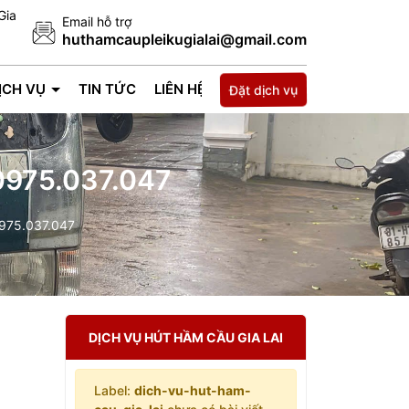
Gia
Email hỗ trợ
huthamcaupleikugialai@gmail.com
Đặt dịch vụ
ỊCH VỤ
TIN TỨC
LIÊN HỆ
 0975.037.047
0975.037.047
DỊCH VỤ HÚT HẦM CẦU GIA LAI
Label:
dich-vu-hut-ham-