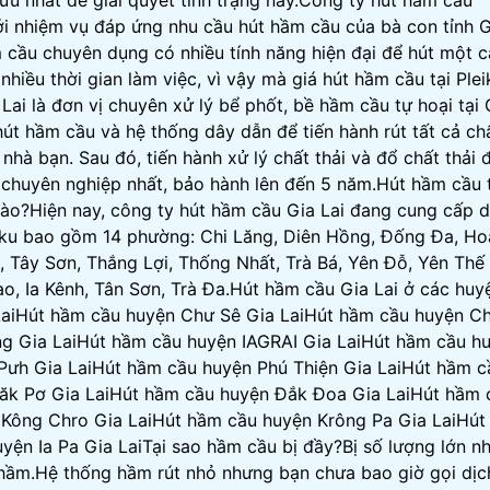
ưu nhất để giải quyết tình trạng này.Công ty hút hầm cầu
 với nhiệm vụ đáp ứng nhu cầu hút hầm cầu của bà con tỉnh 
ầm cầu chuyên dụng có nhiều tính năng hiện đại để hút một 
nhiều thời gian làm việc, vì vậy mà giá hút hầm cầu tại Plei
 Lai là đơn vị chuyên xử lý bể phốt, bề hầm cầu tự hoại tại 
út hầm cầu và hệ thống dây dẫn để tiến hành rút tất cả ch
nhà bạn. Sau đó, tiến hành xử lý chất thải và đổ chất thải 
i chuyên nghiệp nhất, bảo hành lên đến 5 năm.Hút hầm cầu 
nào?Hiện nay, công ty hút hầm cầu Gia Lai đang cung cấp d
eiku bao gồm 14 phường: Chi Lăng, Diên Hồng, Đống Đa, Ho
, Tây Sơn, Thắng Lợi, Thống Nhất, Trà Bá, Yên Đỗ, Yên Thế
ào, Ia Kênh, Tân Sơn, Trà Đa.Hút hầm cầu Gia Lai ở các huy
aiHút hầm cầu huyện Chư Sê Gia LaiHút hầm cầu huyện C
g Gia LaiHút hầm cầu huyện IAGRAI Gia LaiHút hầm cầu h
ưh Gia LaiHút hầm cầu huyện Phú Thiện Gia LaiHút hầm cầ
ăk Pơ Gia LaiHút hầm cầu huyện Đắk Đoa Gia LaiHút hầm 
 Kông Chro Gia LaiHút hầm cầu huyện Krông Pa Gia LaiHút
yện Ia Pa Gia LaiTại sao hầm cầu bị đầy?Bị số lượng lớn n
hầm.Hệ thống hầm rút nhỏ nhưng bạn chưa bao giờ gọi dịc