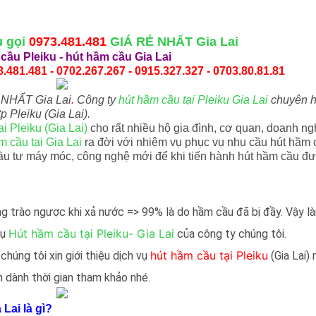
u gọi
0973.481.481
GIÁ RẺ NHẤT Gia Lai
cầu Pleiku
-
hút hầm cầu Gia Lai
.481.481 - 0702.267.267 - 0915.327.327 - 0703.80.81.81
 NHẤT Gia Lai
.
Công ty
hút hầm cầu tại Pleiku Gia Lai
chuyên h
p Pleiku (Gia Lai).
i Pleiku (Gia Lai)
cho rất nhiều hộ gia đình, cơ quan, doanh ng
m cầu tại Gia Lai
ra đời với nhiệm vụ phục vụ nhu cầu hút hầm 
ầu tư máy móc, công nghệ mới để khi tiến hành hút hầm cầu đ
ng trào ngược khi xả nước => 99% là do hầm cầu đã bị đầy. Vậy l
Hút hầm cầu tại Pleiku- Gia Lai
vụ
của công ty chúng tôi.
hút hầm cầu tại Pleiku
chúng tôi xin giới thiệu dịch vụ
(Gia Lai)
 dành thời gian tham khảo nhé.
Lai là gì?