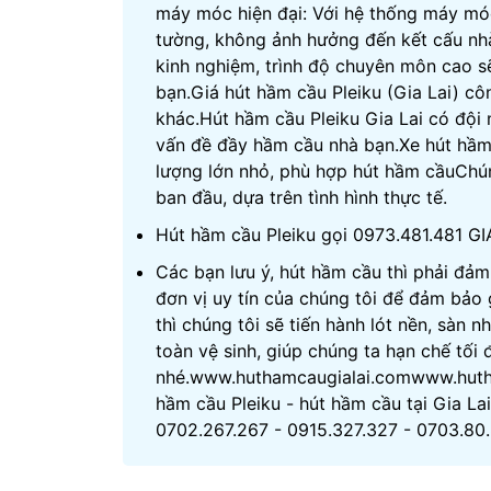
máy móc hiện đại: Với hệ thống máy móc 
tường, không ảnh hưởng đến kết cấu nhà 
kinh nghiệm, trình độ chuyên môn cao sẽ 
bạn.Giá hút hầm cầu Pleiku (Gia Lai) cô
khác.Hút hầm cầu Pleiku Gia Lai có đội
vấn đề đầy hầm cầu nhà bạn.Xe hút hầm c
lượng lớn nhỏ, phù hợp hút hầm cầuChún
ban đầu, dựa trên tình hình thực tế.
Hút hầm cầu Pleiku gọi 0973.481.481 G
Các bạn lưu ý, hút hầm cầu thì phải đảm
đơn vị uy tín của chúng tôi để đảm bảo 
thì chúng tôi sẽ tiến hành lót nền, sàn 
toàn vệ sinh, giúp chúng ta hạn chế tối 
nhé.www.huthamcaugialai.comwww.hu
hầm cầu Pleiku - hút hầm cầu tại Gia La
0702.267.267 - 0915.327.327 - 0703.80.