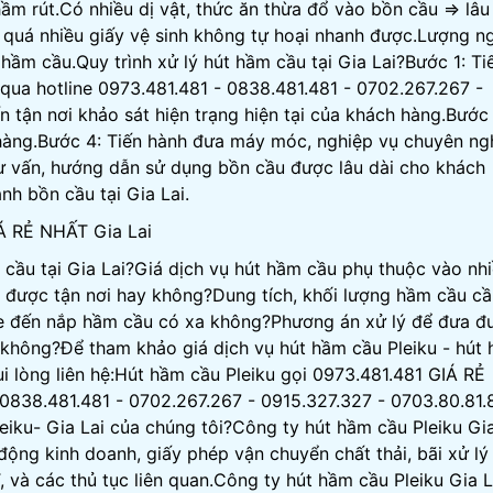
ầm rút.Có nhiều dị vật, thức ăn thừa đổ vào bồn cầu => lâu
quá nhiều giấy vệ sinh không tự hoại nhanh được.Lượng n
hầm cầu.Quy trình xử lý hút hầm cầu tại Gia Lai?Bước 1: Ti
qua hotline 0973.481.481 - 0838.481.481 - 0702.267.267 -
 tận nơi khảo sát hiện trạng hiện tại của khách hàng.Bước 
 hàng.Bước 4: Tiến hành đưa máy móc, nghiệp vụ chuyên ng
Tư vấn, hướng dẫn sử dụng bồn cầu được lâu dài cho khách
h bồn cầu tại Gia Lai.
IÁ RẺ NHẤT Gia Lai
 cầu tại Gia Lai?Giá dịch vụ hút hầm cầu phụ thuộc vào nh
o được tận nơi hay không?Dung tích, khối lượng hầm cầu cầ
e đến nắp hầm cầu có xa không?Phương án xử lý để đưa đ
 không?Để tham khảo giá dịch vụ hút hầm cầu Pleiku - hút
ui lòng liên hệ:Hút hầm cầu Pleiku gọi 0973.481.481 GIÁ RẺ
 0838.481.481 - 0702.267.267 - 0915.327.327 - 0703.80.81.
eiku- Gia Lai của chúng tôi?Công ty hút hầm cầu Pleiku Gi
động kinh doanh, giấy phép vận chuyển chất thải, bãi xử lý
, và các thủ tục liên quan.Công ty hút hầm cầu Pleiku Gia L