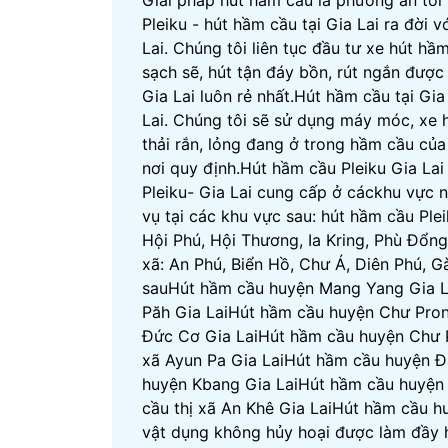
Giải pháp hút hầm cầu là phương án tối 
Pleiku - hút hầm cầu tại Gia Lai ra đời
Lai. Chúng tôi liên tục đầu tư xe hút h
sạch sẽ, hút tận đáy bồn, rút ngắn được 
Gia Lai luôn rẻ nhất.Hút hầm cầu tại Gia
Lai. Chúng tôi sẽ sử dụng máy móc, xe h
thải rắn, lỏng đang ở trong hầm cầu của 
nơi quy định.Hút hầm cầu Pleiku Gia La
Pleiku- Gia Lai cung cấp ở cáckhu vực 
vụ tại các khu vực sau: hút hầm cầu Pl
Hội Phú, Hội Thương, Ia Kring, Phù Đổng
xã: An Phú, Biển Hồ, Chư Á, Diên Phú, G
sauHút hầm cầu huyện Mang Yang Gia L
Păh Gia LaiHút hầm cầu huyện Chư Pron
Đức Cơ Gia LaiHút hầm cầu huyện Chư P
xã Ayun Pa Gia LaiHút hầm cầu huyện Đ
huyện Kbang Gia LaiHút hầm cầu huyện
cầu thị xã An Khê Gia LaiHút hầm cầu hu
vật dụng không hủy hoại được làm đầy 