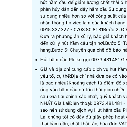
hút hầm cầu để giảm lượng chất thải ở h
phân hủy dẫn đến đầy hầm cầu.Sử dụng 
sử dụng nhiều hơn so với công suất của 
nhận thông tin việc làm của khách hàng 
0915.327.327 - 0703.80.81.81Bước 2: Đến
Đưa ra phương án xử lý, báo giá khách
đến xử lý hút hầm cầu tận nơi.Bước 5: 
hàng.Bước 6: Chuyển qua chế độ bảo hàn
Hút hầm cầu Pleiku gọi 0973.481.481 G
Giá và địa chỉ cung cấp dịch vụ hút hầm
yếu tố, cụ thể:Địa chỉ nhà đưa xe có và
là bao nhiêu?Khoảng cách từ điểm đỗ x
ống vào hầm cầu có tốn thời gian nhiều
cầu Gia Lai chính xác nhất, quý khách v
NHẤT Gia LaiĐiện thoại: 0973.481.481 -
sao nên sử dụng dịch vụ Hút hầm cầu Pl
Lai chúng tôi có đầy đủ giấy phép hoạt 
thải hầm cầu, chất thải rắn, hóa đơn VAT