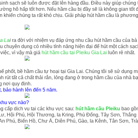
 sinh sạch sẽ luôn được đặt lên hàng đầu. Điều này giúp chúng 
ường hô hấp tốt hơn. Nếu hầm cầu bị đầy sẽ là không gian tốt đ
òn khiến chúng ta rất khó chịu. Giải pháp hút hầm cầu là phương
ia La
i
ra đời với nhiệm vụ đáp ứng nhu cầu hút hầm cầu của bà 
ầu chuyên dụng có nhiều tính năng hiện đại để hút một cách sạc
việc, vì vậy mà giá
hút hầm cầu tại Pleiku Gia Lai
luôn rẻ nhất.
bể phốt, bề hầm cầu tự hoại tại Gia Lai. Chúng tôi sẽ sử dụng 
h rút tất cả chất thải rắn, lỏng đang ở trong hầm cầu của nhà b
ng nơi quy định.
, bảo hành lên đến 5 năm.
ckhu vực nào?
 cấp dịch vụ tại các khu vực sau:
hút hầm cầu Pleiku
bao gồ
ư, Hội Phú, Hội Thương, Ia Kring, Phù Đổng, Tây Sơn, Thắng 
An Phú, Biển Hồ, Chư Á, Diên Phú, Gào, Ia Kênh, Tân Sơn, Trà