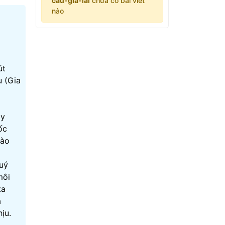
cau-gia-lai
chưa có bài viết
nào
út
u (Gia
áy
ốc
nào
quý
môi
ta
à
ịu.