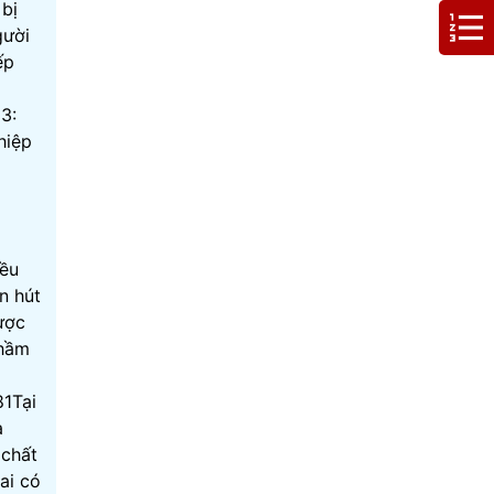
 bị
gười
ếp
3:
hiệp
iều
n hút
ược
 hầm
81Tại
a
 chất
ai có