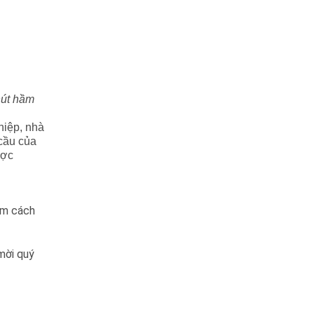
út hầm
hiệp, nhà
cầu của
ược
àm cách
 mời quý