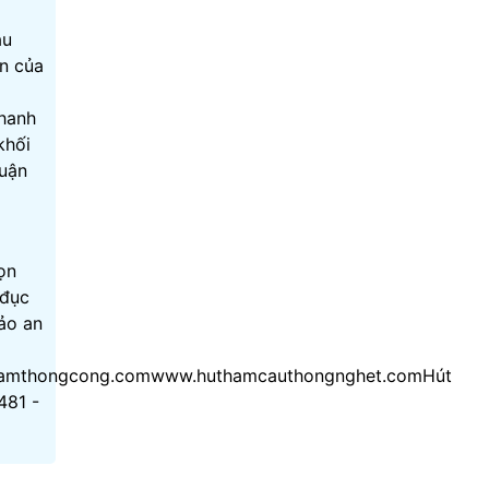
àu
an của
o
nhanh
khối
huận
ọn
 đục
bảo an
hamthongcong.comwww.huthamcauthongnghet.comHút
481 -