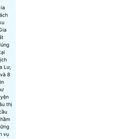
Gia
cách
ku
Gia
ất
đúng
tại
ịch
a Lư,
 và 8
ện
hư
uyện
u thị
cầu
 hầm
hững
h vụ