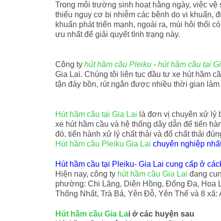
Trong môi trường sinh hoạt hằng ngày, việc vệ
thiểu nguy cơ bị nhiễm các bệnh do vi khuẩn, đ
khuẩn phát triển mạnh, ngoài ra, mùi hôi thối c
ưu nhất để giải quyết tình trạng này.
Công ty
hút hầm cầu Pleiku
-
hút hầm cầu tại G
Gia Lai. Chúng tôi liên tục đầu tư xe hút hầm c
tận đáy bồn, rút ngắn được nhiều thời gian làm 
Hút hầm cầu tại Gia Lai
là đơn vị chuyên xử lý 
xe hút hầm cầu và hệ thống dây dẫn để tiến hàn
đó, tiến hành xử lý chất thải và đổ chất thải đú
Hút hầm cầu Pleiku Gia Lai
chuyên nghiệp nhất
Hút hầm cầu tại Pleiku- Gia Lai cung cấp ở cá
Hiện nay, công ty
hút hầm cầu Gia Lai
đang cung
phường: Chi Lăng, Diên Hồng, Đống Đa, Hoa L
Thống Nhất, Trà Bá, Yên Đỗ, Yên Thế và 8 xã: 
Hút hầm cầu Gia La
i ở các huyện sau