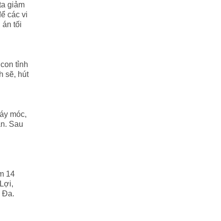
ta giảm
ể các vi
 án tối
con tỉnh
h sẽ, hút
máy móc,
ạn. Sau
m 14
Lợi,
 Đa.