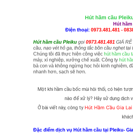
Hút hầm cầu Pleik
Hút hầm 
Điện thoại:
0973.481.481 - 0838
Hút hầm cầu Pleiku
gọi
0973.481.481
GIÁ RẺ
cầu, nạo vét hô ga, thông tắc bồn cầu nghẹt tại t
Chúng tôi đã thực hiện công việc
hút hầm cầu tạ
máy, xí nghiệp, xưởng chế xuất. Công ty
hút hầ
bà con và không ngừng học hỏi kinh nghiệm, đ
nhanh hơn, sạch sẽ hơn.
Một khi hầm cầu bốc mùi hôi thối, có hiện tượ
nào để xử lý? Hãy sử dụng dịch 
Hút Hầm Cầu Gia Lai
Ở bài viết này, công ty
khách
Đặc điểm dịch vụ Hút hầm cầu tại Pleiku- Gia 