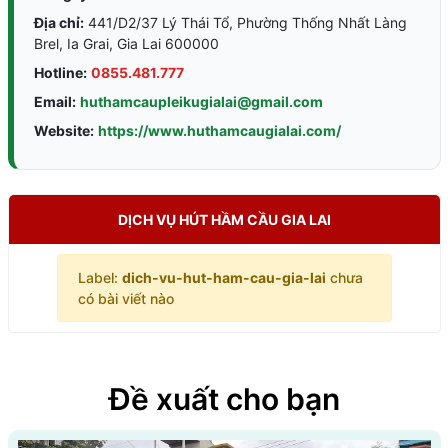
Địa chỉ:
441/D2/37 Lý Thái Tổ, Phường Thống Nhất Làng
Brel, Ia Grai, Gia Lai 600000
Hotline:
0855.481.777
Email:
huthamcaupleikugialai@gmail.com
Website:
https://www.huthamcaugialai.com/
DỊCH VỤ HÚT HẦM CẦU GIA LAI
Label:
dich-vu-hut-ham-cau-gia-lai
chưa
có bài viết nào
Đề xuất cho bạn