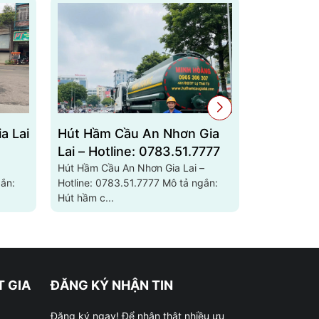
a Lai
Hút Hầm Cầu An Nhơn Gia
Hút Hầm 
Lai – Hotline: 0783.51.7777
Lai – Hot
Hút Hầm Cầu An Nhơn Gia Lai –
Hút Hầm Cầu
Hotline: 0783.51.7777 Mô tả ngắn:
Hotline: 0783.51.7
Hút hầm c...
Hút hầm cầ..
 GIA
ĐĂNG KÝ NHẬN TIN
Đăng ký ngay! Để nhận thật nhiều ưu