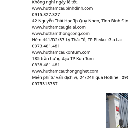
Không nghỉ ngày lễ tết.
www.huthamcaubinhdinh.com
0915.327.327
42 Nguyễn Thái Học Tp Quy Nhơn, Tỉnh Bình Đị
www.huthamcaugialai.com
www.huthamthongcong.com
Hẻm 441/D2/37 Lý Thái Tổ, TP Pleiku- Gia Lai
0973.481.481
www.huthamcaukontum.com
185 trần hưng đạo TP Kon Tum
0838.481.481
www.huthamcauthongnghet.com
Miễn phí tư vấn dịch vụ 24/24h qua Hotline : 
0975313737