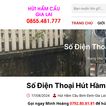
TRANG CHỦ
GIỚI
Số Điện Tho
Trang chủ
Số Điện Thoại Hút Hầm 
17/08/2024
Hút Hầm Cầu Bình Định-Gia La
Gọi ngay Minh Hoàng
0792.80.81.81
để hú