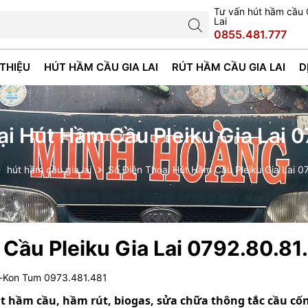
Tư vấn hút hầm cầu 
Lai
0855.481.777
 THIỆU
HÚT HẦM CẦU GIA LAI
RÚT HẦM CẦU GIA LAI
D
ại Hút Hầm Cầu Pleiku Gia Lai 0
hút hầm cầu gia lai
Số Điện Thoại Hút Hầm Cầu Pleiku Gia Lai 0
Cầu Pleiku Gia Lai 0792.80.81
i-Kon Tum 0973.481.481
t hầm cầu, hầm rút, biogas, sửa chữa thông tắc cầu cố