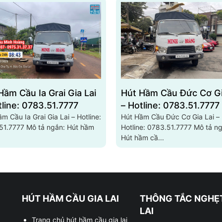
Hầm Cầu Ia Grai Gia Lai
Hút Hầm Cầu Đức Cơ Gi
tline: 0783.51.7777
– Hotline: 0783.51.7777
m Cầu Ia Grai Gia Lai – Hotline:
Hút Hầm Cầu Đức Cơ Gia Lai –
Mô tả ngắn: Hút hầm
Hotline: 0783.51.7777 Mô tả ngắn:
Hút hầm cầ...
HÚT HẦM CẦU GIA LAI
THÔNG TẮC NGHẸT
LAI
Trang chủ hút hầm cầu gia lai