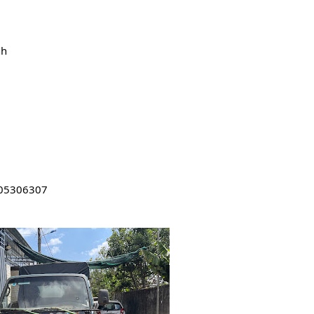
nh
0905306307