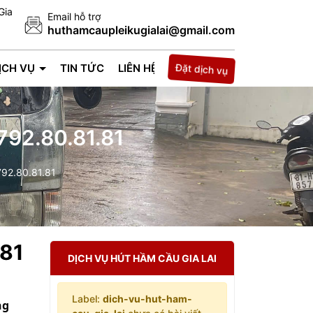
Gia
Email hỗ trợ
huthamcaupleikugialai@gmail.com
Đặt dịch vụ
ỊCH VỤ
TIN TỨC
LIÊN HỆ
792.80.81.81
792.80.81.81
.81
DỊCH VỤ HÚT HẦM CẦU GIA LAI
Label:
dich-vu-hut-ham-
ng