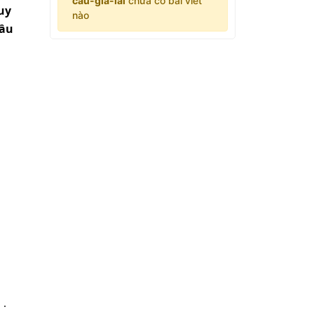
cau-gia-lai
chưa có bài viết
uy
nào
cầu
 .