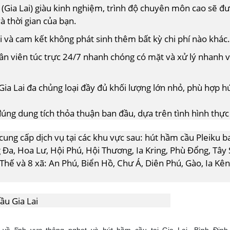
 (Gia Lai) giàu kinh nghiệm, trình độ chuyên môn cao sẽ đư
à thời gian của bạn.
ai và cam kết không phát sinh thêm bất kỳ chi phí nào khác
hân viên túc trực 24/7 nhanh chóng có mặt và xử lý nhanh 
Gia Lai đa chủng loại đầy đủ khối lượng lớn nhỏ, phù hợp 
úng dung tích thỏa thuận ban đầu, dựa trên tình hình thực 
cung cấp dịch vụ tại các khu vực sau: hút hầm cầu Pleiku b
a, Hoa Lư, Hội Phú, Hội Thương, Ia Kring, Phù Đổng, Tây 
Thế và 8 xã: An Phú, Biển Hồ, Chư Á, Diên Phú, Gào, Ia Kên