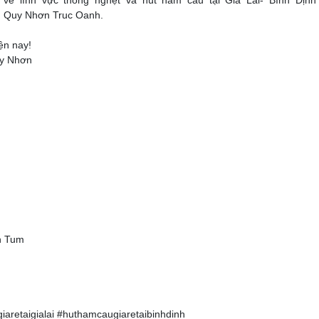
về lĩnh vực thông nghẹt và hút hầm cầu tại Gia Lai- Bình Định
Quy Nhơn Truc Oanh.
ện nay!
uy Nhơn
.
n Tum
retaigialai #huthamcaugiaretaibinhdinh