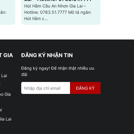
Hút Hầm Cầu An Nhơn Gia Lai –
Hút Hầm Cầu
Hotline: 0783.51.7777 Mô tả ngắn:
Hotline: 0783.51.7
Hút hầm c...
Hút hầm cầ..
 GIA
ĐĂNG KÝ NHẬN TIN
Đăng ký ngay! Để nhận thật nhiều ưu
đãi
 Lai
i
ĐĂNG KÝ
bo Gia
i
ia Lai