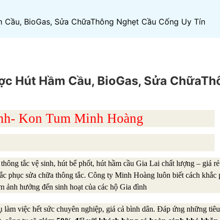
 Cầu, BioGas, Sửa ChữaThông Nghẹt Cầu Cống Uy Tín
ợc Hút Hầm Cầu, BioGas, Sửa ChữaTh
Định- Kon Tum Minh Hoàng
hông tắc vệ sinh, hút bể phốt, hút hầm cầu Gia Lai chất lượng – giá r
ắc phục sửa chữa thông tắc. Công ty Minh Hoàng luôn biết cách khắc
m ảnh hưởng đến sinh hoạt của các hộ Gia đình
làm việc hết sức chuyên nghiệp, giá cả bình dân. Đáp ứng những tiê