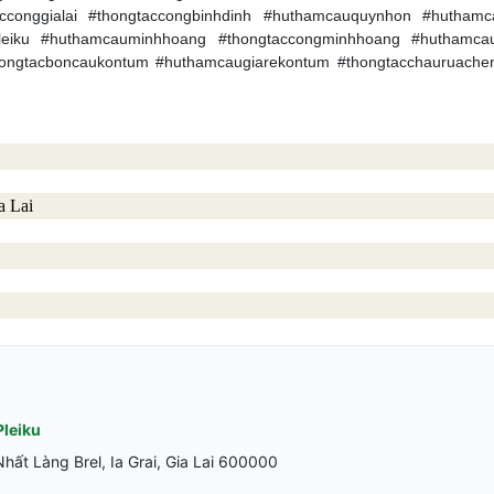
conggialai #thongtaccongbinhdinh #huthamcauquynhon #huthamca
pleiku #huthamcauminhhoang #thongtaccongminhhoang #huthamca
ongtacboncaukontum #huthamcaugiarekontum #thongtacchauruache
a Lai
Pleiku
ất Làng Brel, Ia Grai, Gia Lai 600000