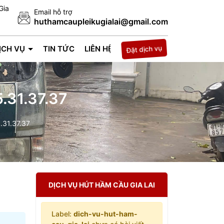
Gia
Email hỗ trợ
huthamcaupleikugialai@gmail.com
Đặt dịch vụ
ỊCH VỤ
TIN TỨC
LIÊN HỆ
.31.37.37
.31.37.37
DỊCH VỤ HÚT HẦM CẦU GIA LAI
Label:
dich-vu-hut-ham-