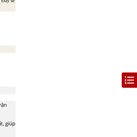
. Đây sẽ
vận
t, giúp