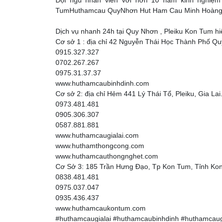
Đội ngủ nhân viên với hơn 10 năm kinh nghiệm 
TumHuthamcau QuyNhơn Hut Ham Cau Minh Hoàng 
Dịch vụ nhanh 24h tại Quy Nhơn , Pleiku Kon Tum hi
Cơ sở 1 : địa chỉ 42 Nguyễn Thái Học Thành Phố Q
0915.327.327
0702.267.267
0975.31.37.37
www.huthamcaubinhdinh.com
Cơ sở 2: địa chỉ Hẻm 441 Lý Thái Tổ, Pleiku, Gia Lai
0973.481.481
0905.306.307
0587.881.881
www.huthamcaugialai.com
www.huthamthongcong.com
www.huthamcauthongnghet.com
Cơ Sở 3: 185 Trần Hưng Đạo, Tp Kon Tum, Tỉnh Ko
0838.481.481
0975.037.047
0935.436.437
www.huthamcaukontum.com
#huthamcaugialai #huthamcaubinhdinh #huthamcaugia