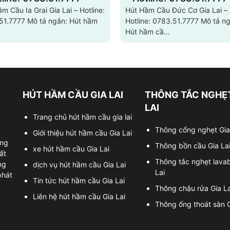
m Cầu Ia Grai Gia Lai – Hotline:
Hút Hầm Cầu Đức Cơ Gia Lai –
Mô tả ngắn: Hút hầm
Hotline: 0783.51.7777 Mô tả ngắn:
Hút hầm cầ...
HÚT HẦM CẦU GIA LAI
THÔNG TẮC NGHẸT
LAI
Trang chủ hút hầm cầu gia lai
Thông cống nghẹt Gia
Giới thiệu hút hầm cầu Gia Lai
ung
Thông bồn cầu Gia La
xe hút hầm cầu Gia Lai
ất
Thông tắc nghẹt lava
ng
dịch vụ hút hầm cầu Gia Lai
Lai
phát
Tin tức hút hầm cầu Gia Lai
Thông chậu rửa Gia La
Liên hệ hút hầm cầu Gia Lai
Thông ống thoát sàn G