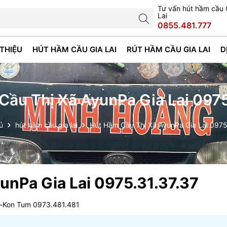
Tư vấn hút hầm cầu 
Lai
0855.481.777
 THIỆU
HÚT HẦM CẦU GIA LAI
RÚT HẦM CẦU GIA LAI
D
Cầu Thị Xã AyunPa Gia Lai 0975
ủ
hút hầm cầu gia lai
Hút Hầm Cầu Thị Xã AyunPa Gia Lai 0975
unPa Gia Lai 0975.31.37.37
i-Kon Tum 0973.481.481