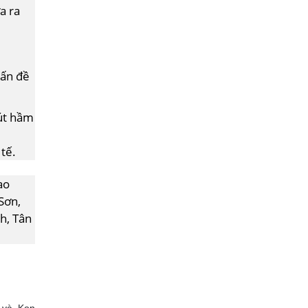
a ra
.
vấn đề
hút hầm
tế.
ao
Sơn,
h, Tân