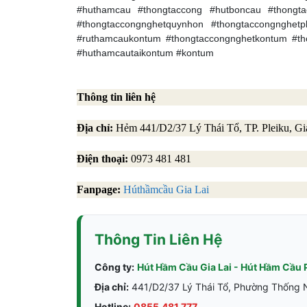
#huthamcau #thongtaccong #hutboncau #thongtac
#thongtaccongnghetquynhon #thongtaccongnghet
#ruthamcaukontum #thongtaccongnghetkontum #th
#huthamcautaikontum #kontum
Thông tin liên hệ
Địa chỉ:
Hẻm 441/D2/37 Lý Thái Tổ, TP. Pleiku, Gi
Điện thoại:
0973 481 481
Fanpage:
Húthầmcầu Gia Lai
Thông Tin Liên Hệ
Công ty:
Hút Hầm Cầu Gia Lai - Hút Hầm Cầu 
Địa chỉ:
441/D2/37 Lý Thái Tổ, Phường Thống Nh
Hotline:
0855.481.777