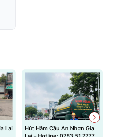
a Lai
Hút Hầm Cầu An Nhơn Gia
Hút Hầm 
Lai – Hotline: 0783.51.7777
Lai – Hot