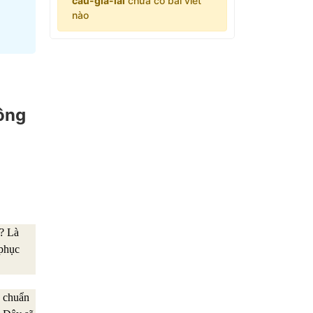
cau-gia-lai
chưa có bài viết
nào
ông
ẻ? Là
 phục
u chuẩn