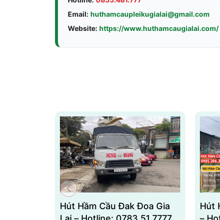
Email:
huthamcaupleikugialai@gmail.com
Website:
https://www.huthamcaugialai.com/
Hút Hầm Cầu Đak Đoa Gia
Hút 
Lai – Hotline: 0783.51.7777
– Ho