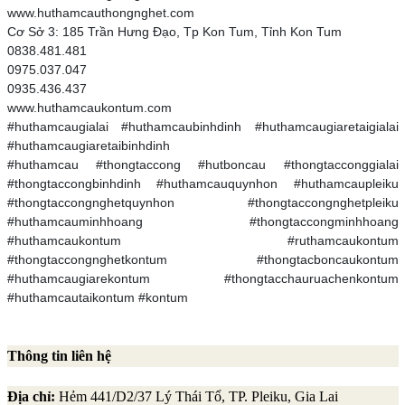
www.huthamcauthongnghet.com
Cơ Sở 3: 185 Trần Hưng Đạo, Tp Kon Tum, Tỉnh Kon Tum
0838.481.481
0975.037.047
0935.436.437
www.huthamcaukontum.com
#huthamcaugialai #huthamcaubinhdinh #huthamcaugiaretaigialai
#huthamcaugiaretaibinhdinh
#huthamcau #thongtaccong #hutboncau #thongtacconggialai
#thongtaccongbinhdinh #huthamcauquynhon #huthamcaupleiku
#thongtaccongnghetquynhon #thongtaccongnghetpleiku
#huthamcauminhhoang #thongtaccongminhhoang
#huthamcaukontum #ruthamcaukontum
#thongtaccongnghetkontum #thongtacboncaukontum
#huthamcaugiarekontum #thongtacchauruachenkontum
#huthamcautaikontum #kontum
Thông tin liên hệ
Địa chỉ:
Hẻm 441/D2/37 Lý Thái Tổ, TP. Pleiku, Gia Lai