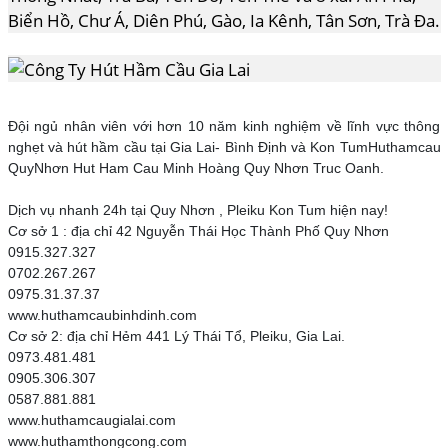
Biển Hồ, Chư Á, Diên Phú, Gào, Ia Kênh, Tân Sơn, Trà Đa.
Đội ngủ nhân viên với hơn 10 năm kinh nghiệm về lĩnh vực thông
nghẹt và hút hầm cầu tại Gia Lai- Bình Định và Kon TumHuthamcau
QuyNhơn Hut Ham Cau Minh Hoàng Quy Nhơn Truc Oanh.
Dịch vụ nhanh 24h tại Quy Nhơn , Pleiku Kon Tum hiện nay!
Cơ sở 1 : địa chỉ 42 Nguyễn Thái Học Thành Phố Quy Nhơn
0915.327.327
0702.267.267
0975.31.37.37
www.huthamcaubinhdinh.com
Cơ sở 2: địa chỉ Hẻm 441 Lý Thái Tổ, Pleiku, Gia Lai.
0973.481.481
0905.306.307
0587.881.881
www.huthamcaugialai.com
www.huthamthongcong.com