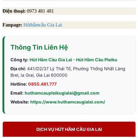
Điện thoại:
0973 481 481
Fanpage:
Húthầmcầu Gia Lai
Thông Tin Liên Hệ
Công ty:
Hút Hầm Cầu Gia Lai - Hút Hầm Cầu Pleiku
Địa chỉ:
441/D2/37 Lý Thái Tổ, Phường Thống Nhất Làng
Brel, Ia Grai, Gia Lai 600000
Hotline:
0855.481.777
Email:
huthamcaupleikugialai@gmail.com
Website:
https://www.huthamcaugialai.com/
DỊCH VỤ HÚT HẦM CẦU GIA LAI