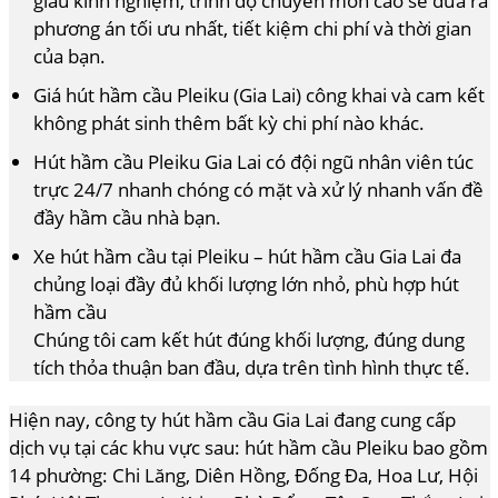
giàu kinh nghiệm, trình độ chuyên môn cao sẽ đưa ra
phương án tối ưu nhất, tiết kiệm chi phí và thời gian
của bạn.
Giá hút hầm cầu Pleiku (Gia Lai) công khai và cam kết
không phát sinh thêm bất kỳ chi phí nào khác.
Hút hầm cầu Pleiku Gia Lai có đội ngũ nhân viên túc
trực 24/7 nhanh chóng có mặt và xử lý nhanh vấn đề
đầy hầm cầu nhà bạn.
Xe hút hầm cầu tại Pleiku – hút hầm cầu Gia Lai đa
chủng loại đầy đủ khối lượng lớn nhỏ, phù hợp hút
hầm cầu
Chúng tôi cam kết hút đúng khối lượng, đúng dung
tích thỏa thuận ban đầu, dựa trên tình hình thực tế.
Hiện nay, công ty hút hầm cầu Gia Lai đang cung cấp
dịch vụ tại các khu vực sau: hút hầm cầu Pleiku bao gồm
14 phường: Chi Lăng, Diên Hồng, Đống Đa, Hoa Lư, Hội