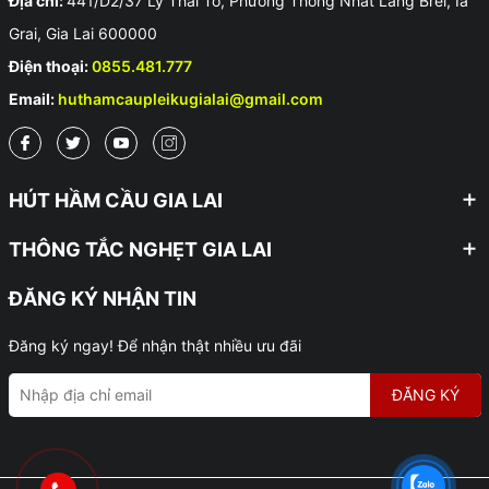
Địa chỉ:
441/D2/37 Lý Thái Tổ, Phường Thống Nhất Làng Brel, Ia
Grai, Gia Lai 600000
Điện thoại:
0855.481.777
Email:
huthamcaupleikugialai@gmail.com
HÚT HẦM CẦU GIA LAI
THÔNG TẮC NGHẸT GIA LAI
ĐĂNG KÝ NHẬN TIN
Đăng ký ngay! Để nhận thật nhiều ưu đãi
ĐĂNG KÝ