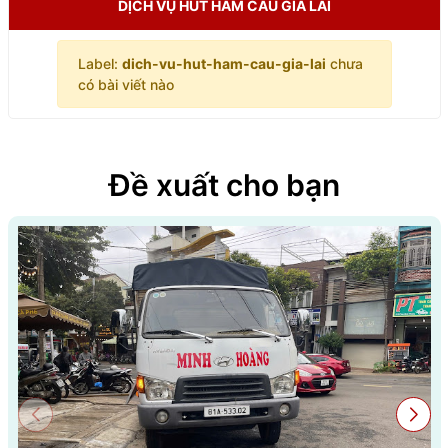
DỊCH VỤ HÚT HẦM CẦU GIA LAI
Label:
dich-vu-hut-ham-cau-gia-lai
chưa
có bài viết nào
Đề xuất cho bạn