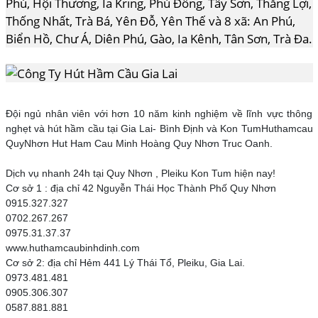
Phú, Hội Thương, Ia Kring, Phù Đổng, Tây Sơn, Thắng Lợi,
Thống Nhất, Trà Bá, Yên Đỗ, Yên Thế và 8 xã: An Phú,
Biển Hồ, Chư Á, Diên Phú, Gào, Ia Kênh, Tân Sơn, Trà Đa.
Đội ngủ nhân viên với hơn 10 năm kinh nghiệm về lĩnh vực thông
nghẹt và hút hầm cầu tại Gia Lai- Bình Định và Kon TumHuthamcau
QuyNhơn Hut Ham Cau Minh Hoàng Quy Nhơn Truc Oanh.
Dịch vụ nhanh 24h tại Quy Nhơn , Pleiku Kon Tum hiện nay!
Cơ sở 1 : địa chỉ 42 Nguyễn Thái Học Thành Phố Quy Nhơn
0915.327.327
0702.267.267
0975.31.37.37
www.huthamcaubinhdinh.com
Cơ sở 2: địa chỉ Hẻm 441 Lý Thái Tổ, Pleiku, Gia Lai.
0973.481.481
0905.306.307
0587.881.881