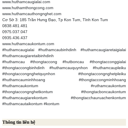
www.huthamcaugialai.com
www.huthamthongcong.com
www.huthamcauthongnghet.com
Cơ Sở 3: 185 Trần Hưng Đạo, Tp Kon Tum, Tỉnh Kon Tum
0838.481.481
0975.037.047
0935.436.437
www.huthamcaukontum.com
#huthamcaugialai #huthamcaubinhdinh #huthamcaugiaretaigialai
#huthamcaugiaretaibinhdinh
#huthamcau #thongtaccong #hutboncau #thongtacconggialai
#thongtaccongbinhdinh #huthamcauquynhon #huthamcaupleiku
#thongtaccongnghetquynhon #thongtaccongnghetpleiku
#huthamcauminhhoang #thongtaccongminhhoang
#huthamcaukontum #ruthamcaukontum
#thongtaccongnghetkontum #thongtacboncaukontum
#huthamcaugiarekontum #thongtacchauruachenkontum
#huthamcautaikontum #kontum
Thông tin liên hệ