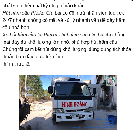
phát sinh thêm bất kỳ chi phí nào khác.
Hút hầm cầu Pleiku Gia Lai
có đội ngũ nhân viên túc trực
24/7 nhanh chóng có mặt và xử lý nhanh vấn đề đầy hầm
cầu nhà bạn.
Xe hút hầm cầu tại Pleiku
-
hút hầm cầu Gia Lai
đa chủng
loại đầy đủ khối lượng lớn nhỏ, phù hợp hút hầm cầu
Chúng tôi cam kết hút đúng khối lượng, đúng dung tích thỏa
thuận ban đầu, dựa trên tình
hình thực tế.