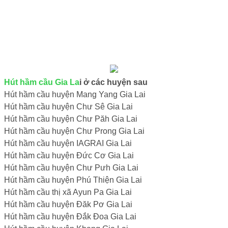
Hút hầm cầu Gia La
i ở các huyện sau
Hút hầm cầu huyện Mang Yang Gia Lai
Hút hầm cầu huyện Chư Sê Gia Lai
Hút hầm cầu huyện Chư Păh Gia Lai
Hút hầm cầu huyện Chư Prong Gia Lai
Hút hầm cầu huyện IAGRAI Gia Lai
Hút hầm cầu huyện Đức Cơ Gia Lai
Hút hầm cầu huyện Chư Pưh Gia Lai
Hút hầm cầu huyện Phú Thiện Gia Lai
Hút hầm cầu thị xã Ayun Pa Gia Lai
Hút hầm cầu huyện Đăk Pơ Gia Lai
Hút hầm cầu huyện Đắk Đoa Gia Lai