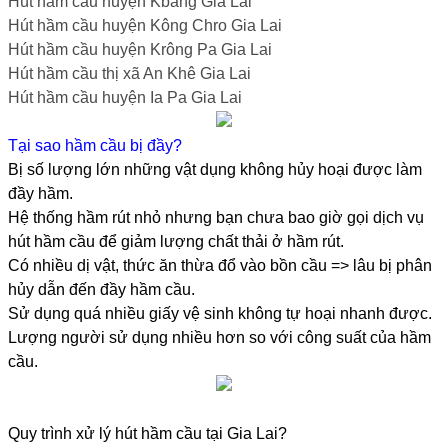
Hút hầm cầu huyện Kbang Gia Lai
Hút hầm cầu huyện Kông Chro Gia Lai
Hút hầm cầu huyện Krông Pa Gia Lai
Hút hầm cầu thị xã An Khê Gia Lai
Hút hầm cầu huyện Ia Pa Gia Lai
Tại sao hầm cầu bị đầy?
Bị số lượng lớn những vật dụng không hủy hoại được làm
đầy hầm.
Hệ thống hầm rút nhỏ nhưng bạn chưa bao giờ gọi dịch vụ
hút hầm cầu để giảm lượng chất thải ở hầm rút.
Có nhiều dị vật, thức ăn thừa đổ vào bồn cầu => lâu bị phân
hủy dẫn đến đầy hầm cầu.
Sử dụng quá nhiều giấy vệ sinh không tự hoại nhanh được.
Lượng người sử dụng nhiều hơn so với công suất của hầm
cầu.
Quy trình xử lý hút hầm cầu tại Gia Lai?