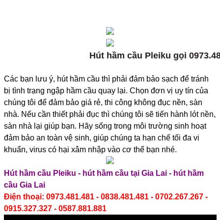
Hút hầm cầu Pleiku gọi
0973.4
Các bạn lưu ý, hút hầm cầu thì phải đảm bảo sạch để tránh
bị tình trạng ngập hầm cầu quay lại. Chọn đơn vị uy tín của
chúng tôi để đảm bảo giá rẻ, thi công không đục nền, sàn
nhà. Nếu cần thiết phải đục thì chúng tôi sẽ tiến hành lót nền,
sàn nhà lại giúp bạn. Hãy sống trong môi trường sinh hoạt
đảm bảo an toàn vệ sinh, giúp chúng ta hạn chế tối đa vi
khuẩn, virus có hại xâm nhập vào cơ thể bạn nhé.
Hút hầm cầu Pleiku
-
hút hầm cầu tại Gia Lai
-
hút hầm
cầu Gia Lai
Điện thoại: 0973.481.481 - 0838.481.481 - 0702.267.267 -
0915.327.327 - 0587.881.881