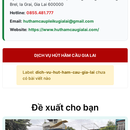
Brel, Ia Grai, Gia Lai 600000
Hotline:
0855.481.777
Email:
huthamcaupleikugialai@gmail.com
Website:
https://www.huthamcaugialai.com/
DỊCH VỤ HÚT HẦM CẦU GIA LAI
Label:
dich-vu-hut-ham-cau-gia-lai
chưa
có bài viết nào
Đề xuất cho bạn