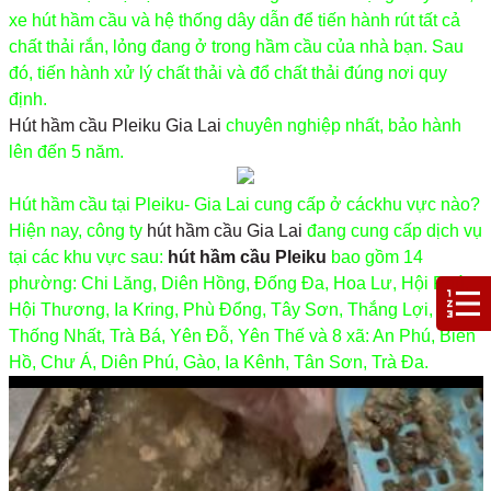
xe hút hầm cầu và hệ thống dây dẫn để tiến hành rút tất cả
chất thải rắn, lỏng đang ở trong hầm cầu của nhà bạn. Sau
đó, tiến hành xử lý chất thải và đổ chất thải đúng nơi quy
định.
Hút hầm cầu Pleiku Gia Lai
chuyên nghiệp nhất, bảo hành
lên đến 5 năm.
Hút hầm cầu tại Pleiku- Gia Lai cung cấp ở cáckhu vực nào?
Hiện nay, công ty
hút hầm cầu Gia Lai
đang cung cấp dịch vụ
tại các khu vực sau:
hút hầm cầu Pleiku
bao gồm 14
phường: Chi Lăng, Diên Hồng, Đống Đa, Hoa Lư, Hội Phú,
Hội Thương, Ia Kring, Phù Đổng, Tây Sơn, Thắng Lợi,
Thống Nhất, Trà Bá, Yên Đỗ, Yên Thế và 8 xã: An Phú, Biển
Hồ, Chư Á, Diên Phú, Gào, Ia Kênh, Tân Sơn, Trà Đa.