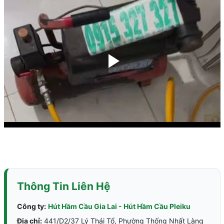
Thông Tin Liên Hệ
Công ty:
Hút Hầm Cầu Gia Lai - Hút Hầm Cầu Pleiku
Địa chỉ:
441/D2/37 Lý Thái Tổ, Phường Thống Nhất Làng