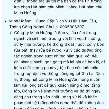
đơn vị thông tắc uy tín mà bạn có thể tin tưởng
lựa chọn.Hút hầm cầu Minh Hoàng Hút hầm cầu
Minh Hoàng
Minh Hoàng – Cung Cấp Dịch Vụ Hút Hầm Cầu,
Thông Cống Nghẹt Gia Lai 0905306307
Công ty Minh Hoàng là đơn vị lâu năm trong
ngành vệ sinh môi trường với lĩnh vực thi công,
xử lý môi trường, hệ thống thoát nước, xử lý bồn
rửa bát, thay rửa bể nước, xử lý các đường ống
tắc nghẽn trong suốt những năm qua. Với tiêu
chí nhanh, sạch, gọn gàng mà lại giá cả hợp lý, đi
kèm chất lượng phục vụ tận tình nên luôn nằm
trong top dịch vụ thông cống nghẹt Gia Lai.Dịch
vụ thông hút cống Minh HoàngVới mong muốn
làm hài lòng tất cả quý khách hàng ở mọi tầng
lớp, Công ty vệ sinh môi trường và đô thị ngày
càng chú trọng vào chất lượng xử lý và khắc
phục mọi hệ thống chứa nước thải để không ảnh
hưởng đến công việc kinh doanh, không ảnh