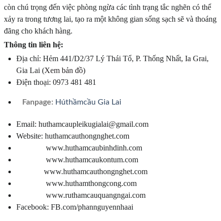
còn chú trọng đến việc phòng ngừa các tình trạng tắc nghẽn có thể
xảy ra trong tương lai, tạo ra một không gian sống sạch sẽ và thoáng
đãng cho khách hàng.
Thông tin liên hệ:
Địa chỉ: Hẻm 441/D2/37 Lý Thái Tổ, P. Thống Nhất, Ia Grai,
Gia Lai (
Xem bản đồ
)
Điện thoại: 0973 481 481
Fanpage:
Húthầmcầu Gia Lai
Email: huthamcaupleikugialai@gmail.com
Website: huthamcauthongnghet.com
www.huthamcaubinhdinh.com
www.huthamcaukontum.com
www.huthamcauthongnghet.com
www.huthamthongcong.com
www.ruthamcauquangngai.com
Facebook: FB.com/phannguyennhaai