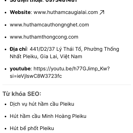
Website
:
www.huthamcaugialai.com
www.huthamcauthongnghet.com
www.huthamthongcong.com
Địa chỉ
: 441/D2/37 Lý Thái Tổ, Phường Thống
Nhất Pleiku, Gia Lai, Việt Nam
youtube
: https://youtu.be/h77GJimp_Kw?
si=ieVjIswC8W3723fc
Từ khóa SEO
:
Dịch vụ hút hầm cầu Pleiku
Hút hầm cầu Minh Hoàng Pleiku
Hút bể phốt Pleiku