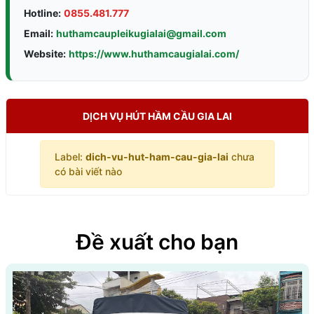
Hotline:
0855.481.777
Email:
huthamcaupleikugialai@gmail.com
Website:
https://www.huthamcaugialai.com/
DỊCH VỤ HÚT HẦM CẦU GIA LAI
Label:
dich-vu-hut-ham-cau-gia-lai
chưa
có bài viết nào
Đề xuất cho bạn