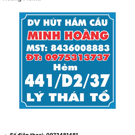
Số điện thoại
:
0973481481